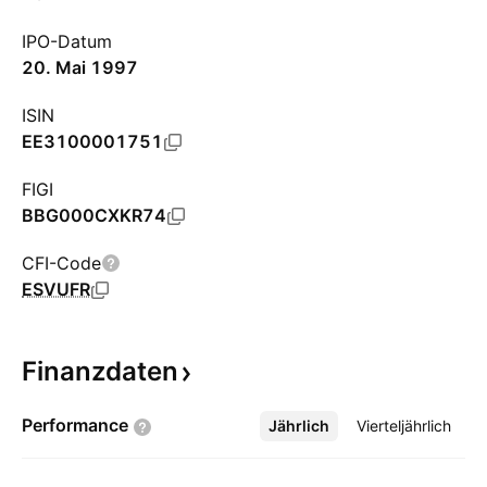
IPO-Datum
20. Mai 1997
ISIN
EE3100001751
FIGI
BBG000CXKR74
CFI-Code
ESVUFR
Finanzdaten
Performance
Jährlich
Mehr
Vierteljährlich