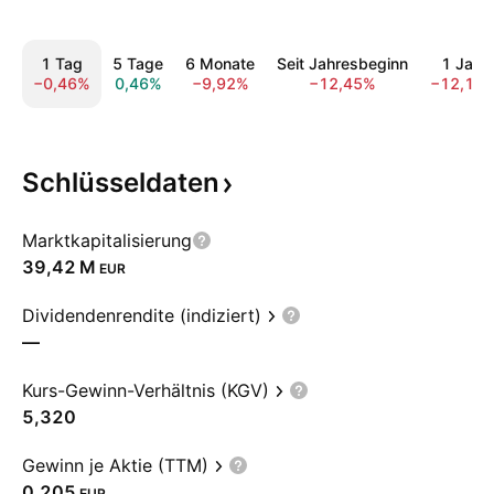
1 Tag
5 Tage
6 Monate
Seit Jahresbeginn
1 Jahr
−0,46%
0,46%
−9,92%
−12,45%
−12,10
Schlüsseldaten
Marktkapitalisierung
‪39,42 M‬
EUR
Dividendenrendite (indiziert)
—
Kurs-Gewinn-Verhältnis (KGV)
5,320
Gewinn je Aktie (TTM)
0,205
EUR