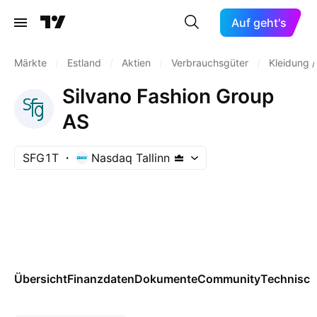
Auf geht's
Märkte
/
Estland
/
Aktien
/
Verbrauchsgüter
/
Kleidung 
Silvano Fashion Group
AS
SFG1T
Nasdaq Tallinn
Übersicht
Finanzdaten
Dokumente
Community
Technisch