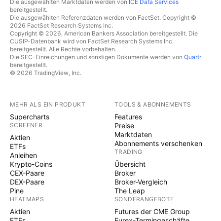
Die ausgewählten Marktdaten werden von
ICE Data Services
bereitgestellt.
Die ausgewählten Referenzdaten werden von FactSet. Copyright ©
2026 FactSet Research Systems Inc.
Copyright © 2026, American Bankers Association bereitgestellt. Die
CUSIP-Datenbank wird von FactSet Research Systems Inc.
bereitgestellt. Alle Rechte vorbehalten.
Die SEC-Einreichungen und sonstigen Dokumente werden von
Quartr
bereitgestellt.
© 2026 TradingView, Inc.
MEHR ALS EIN PRODUKT
TOOLS & ABONNEMENTS
Supercharts
Features
SCREENER
Preise
Marktdaten
Aktien
Abonnements verschenken
ETFs
TRADING
Anleihen
Krypto-Coins
Übersicht
CEX-Paare
Broker
DEX-Paare
Broker-Vergleich
Pine
The Leap
HEATMAPS
SONDERANGEBOTE
Aktien
Futures der CME Group
ETFs
Eurex-Termingeschäfte