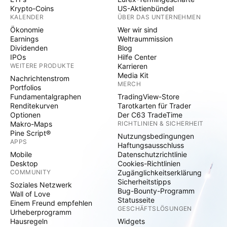
Krypto-Coins
US-Aktienbündel
KALENDER
ÜBER DAS UNTERNEHMEN
Ökonomie
Wer wir sind
Earnings
Weltraummission
Dividenden
Blog
IPOs
Hilfe Center
WEITERE PRODUKTE
Karrieren
Media Kit
Nachrichtenstrom
MERCH
Portfolios
Fundamentalgraphen
TradingView-Store
Renditekurven
Tarotkarten für Trader
Optionen
Der C63 TradeTime
Makro-Maps
RICHTLINIEN & SICHERHEIT
Pine Script®
Nutzungsbedingungen
APPS
Haftungsausschluss
Mobile
Datenschutzrichtlinie
Desktop
Cookies-Richtlinien
COMMUNITY
Zugänglichkeitserklärung
Sicherheitstipps
Soziales Netzwerk
Bug-Bounty-Programm
Wall of Love
Statusseite
Einem Freund empfehlen
GESCHÄFTSLÖSUNGEN
Urheberprogramm
Hausregeln
Widgets