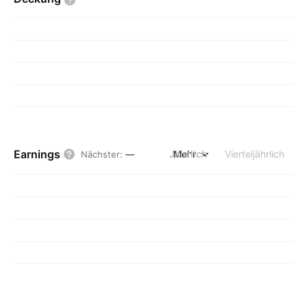
Earnings
Jährlich
Mehr
Vierteljährlich
Nächster
:
—