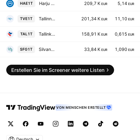
Harju Elekter Group AS
209,7 K
5,14
HAE1T
EUR
EUR
Tallinna Vesi AS Class A
201,34 K
11,10
TVE1T
EUR
EUR
Tallink Grupp AS
158,91 K
0,615
TAL1T
EUR
EUR
Silvano Fashion Group AS
33,84 K
1,090
SFG1T
EUR
EUR
Erstellen Sie im Screener weitere Listen
VON MENSCHEN ERSTELLT
Deutsch