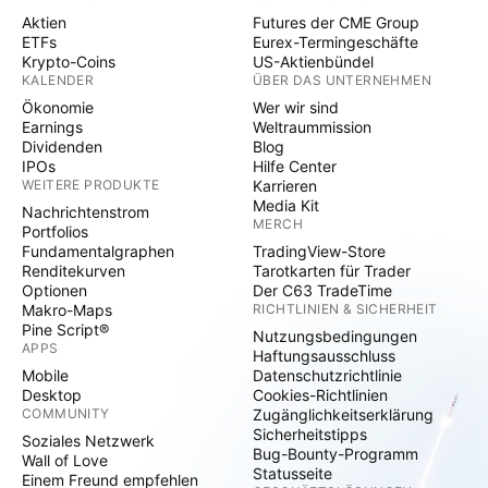
Aktien
Futures der CME Group
ETFs
Eurex-Termingeschäfte
Krypto-Coins
US-Aktienbündel
KALENDER
ÜBER DAS UNTERNEHMEN
Ökonomie
Wer wir sind
Earnings
Weltraummission
Dividenden
Blog
IPOs
Hilfe Center
WEITERE PRODUKTE
Karrieren
Media Kit
Nachrichtenstrom
MERCH
Portfolios
Fundamentalgraphen
TradingView-Store
Renditekurven
Tarotkarten für Trader
Optionen
Der C63 TradeTime
Makro-Maps
RICHTLINIEN & SICHERHEIT
Pine Script®
Nutzungsbedingungen
APPS
Haftungsausschluss
Mobile
Datenschutzrichtlinie
Desktop
Cookies-Richtlinien
COMMUNITY
Zugänglichkeitserklärung
Sicherheitstipps
Soziales Netzwerk
Bug-Bounty-Programm
Wall of Love
Statusseite
Einem Freund empfehlen