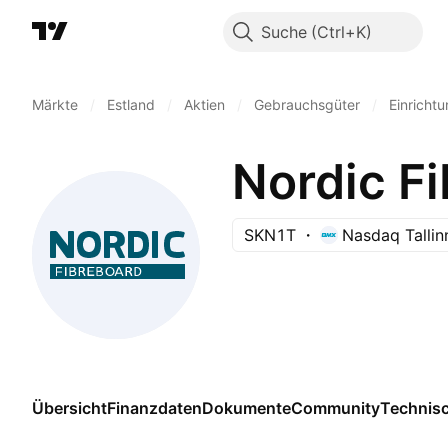
Suche
Märkte
/
Estland
/
Aktien
/
Gebrauchsgüter
/
Einricht
Nordic F
SKN1T
Nasdaq Tallin
Übersicht
Finanzdaten
Dokumente
Community
Technis