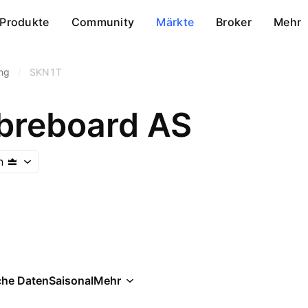
Produkte
Community
Märkte
Broker
Mehr
ung
/
SKN1T
ibreboard AS
n
che Daten
Saisonal
Mehr