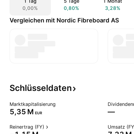
1 Tag
5 Tage
1 Monat
0,00%
0,80%
3,28%
Vergleichen mit Nordic Fibreboard AS
Schlüsseldaten
Marktkapitalisierung
Dividendenr
‪5,35 M‬
—
EUR
Reinertrag (FY)
Umsatz (FY