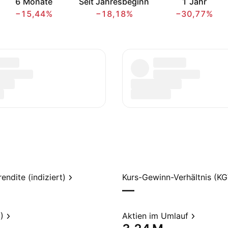
6 Monate
Seit Jahresbeginn
1 Jahr
−15,44%
−18,18%
−30,77%
endite (indiziert)
Kurs-Gewinn-Verhältnis (KG
—
)
Aktien im Umlauf