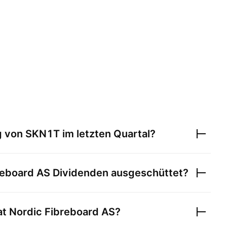
g von
SKN1T
im letzten Quartal?
reboard AS
Dividenden ausgeschüttet?
at
Nordic Fibreboard AS
?