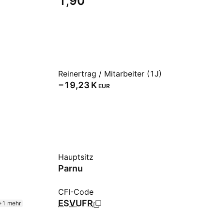
1,90
Reinertrag / Mitarbeiter (1J)
‪−19,23 K‬
EUR
Hauptsitz
Parnu
CFI-Code
ESVUFR
+1 mehr