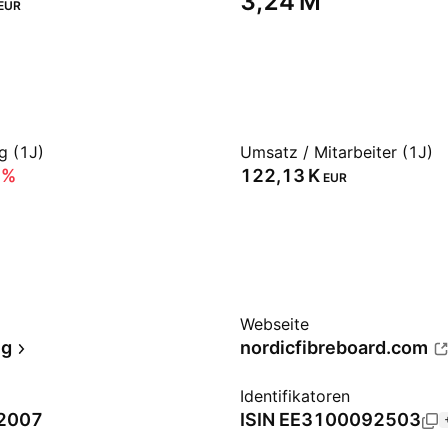
‪3,24 M‬
EUR
g (1J)
Umsatz / Mitarbeiter (1J)
6%
‪122,13 K‬
EUR
Webseite
ng
nordicfibreboard.com
Identifikatoren
 2007
ISIN
EE3100092503