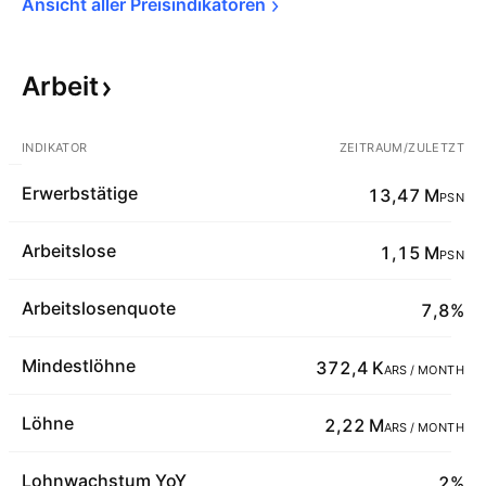
Ansicht aller 
Preisindikatoren
Arbeit
INDIKATOR
ZEITRAUM/ZULETZT
Erwerbstätige
13,47 M
PSN
Arbeitslose
1,15 M
PSN
Arbeitslosenquote
7,8%
Mindestlöhne
372,4 K
ARS / MONTH
Löhne
2,22 M
ARS / MONTH
Lohnwachstum YoY
2%