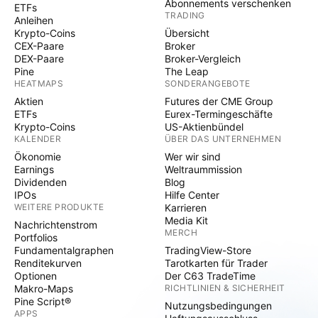
Abonnements verschenken
ETFs
TRADING
Anleihen
Krypto-Coins
Übersicht
CEX-Paare
Broker
DEX-Paare
Broker-Vergleich
Pine
The Leap
HEATMAPS
SONDERANGEBOTE
Aktien
Futures der CME Group
ETFs
Eurex-Termingeschäfte
Krypto-Coins
US-Aktienbündel
KALENDER
ÜBER DAS UNTERNEHMEN
Ökonomie
Wer wir sind
Earnings
Weltraummission
Dividenden
Blog
IPOs
Hilfe Center
WEITERE PRODUKTE
Karrieren
Media Kit
Nachrichtenstrom
MERCH
Portfolios
Fundamentalgraphen
TradingView-Store
Renditekurven
Tarotkarten für Trader
Optionen
Der C63 TradeTime
Makro-Maps
RICHTLINIEN & SICHERHEIT
Pine Script®
Nutzungsbedingungen
APPS