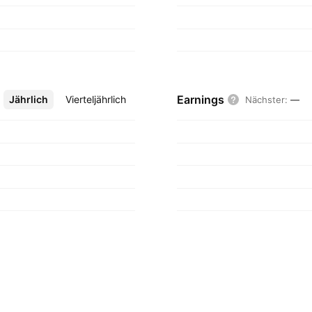
Earnings
Jährlich
Mehr
Vierteljährlich
Nächster
:
—