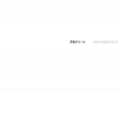
Jährlich
Mehr
Vierteljährlich