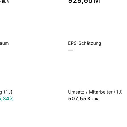
‬
‪929,65 M‬
EUR
raum
EPS-Schätzung
—
g (1J)
Umsatz / Mitarbeiter (1J)
5,34%
‪507,55 K‬
EUR