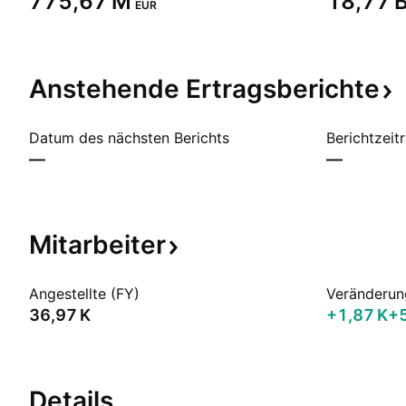
‪775,67 M‬
‪18,77 B
EUR
Anstehende
Ertragsberichte
Datum des nächsten Berichts
Berichtzeit
—
—
Mitarbeiter
Angestellte (FY)
Veränderun
‪36,97 K‬
‪+1,87 K‬
+
Details