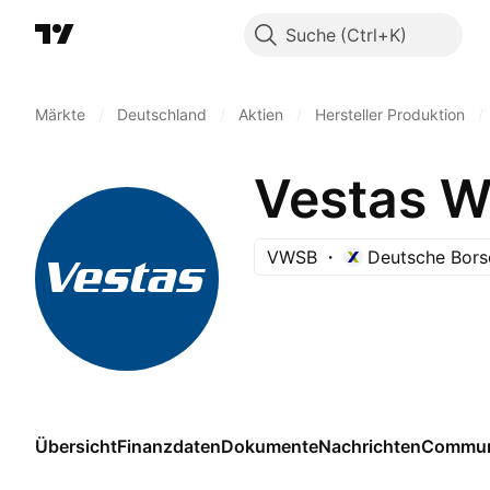
Suche
Märkte
/
Deutschland
/
Aktien
/
Hersteller Produktion
/
Vestas W
VWSB
Deutsche Bors
Übersicht
Finanzdaten
Dokumente
Nachrichten
Commun