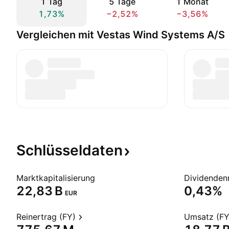
1 Tag
5 Tage
1 Monat
1,73%
−2,52%
−3,56%
Vergleichen mit Vestas Wind Systems A/S
Schlüsseldaten
Marktkapitalisierung
Dividendenr
‪22,83 B‬
0,43%
EUR
Reinertrag (FY)
Umsatz (FY