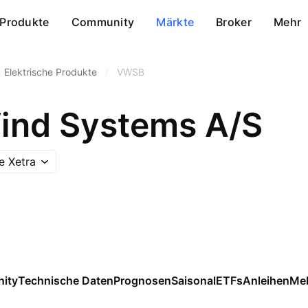
Produkte
Community
Märkte
Broker
Mehr
Elektrische Produkte
/
VWSB
ind Systems A/S
e Xetra
ity
Technische Daten
Prognosen
Saisonal
ETFs
Anleihen
Me