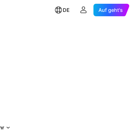
DE
Auf geht's
hr