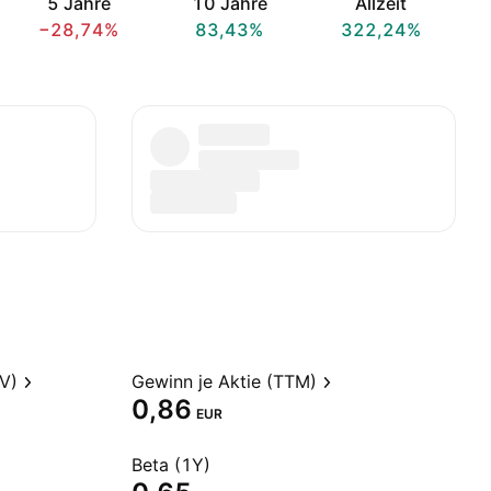
5 Jahre
10 Jahre
Allzeit
−28,74%
83,43%
322,24%
V)
Gewinn je Aktie (TTM)
0,86
EUR
Beta (1Y)