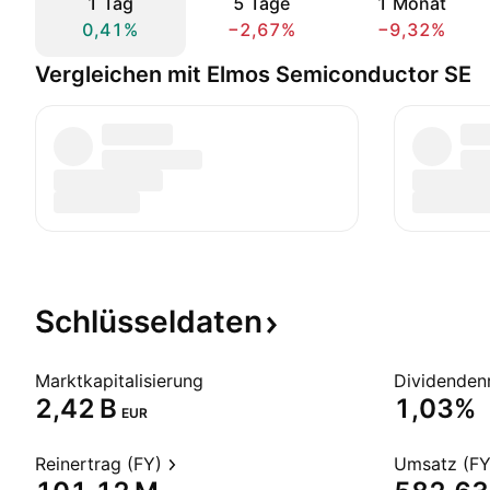
1 Tag
5 Tage
1 Monat
0,41%
−2,67%
−9,32%
Vergleichen mit Elmos Semiconductor SE
Schlüsseldaten
Marktkapitalisierung
Dividendenr
‪2,42 B‬
1,03%
EUR
Reinertrag (FY)
Umsatz (FY