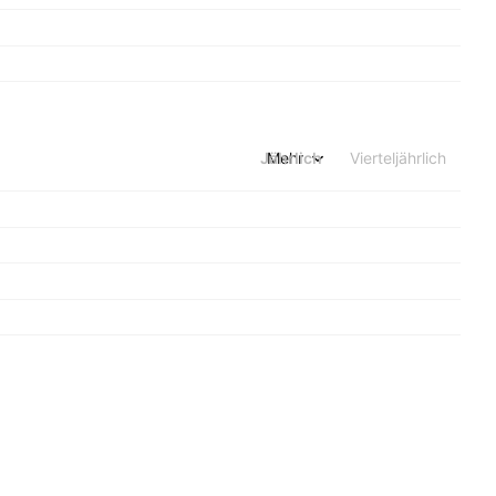
Jährlich
Mehr
Vierteljährlich