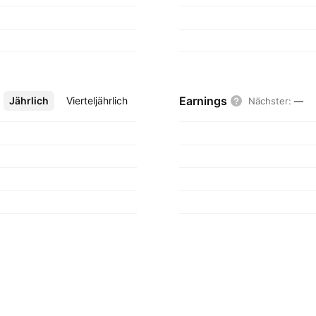
Earnings
Jährlich
Mehr
Vierteljährlich
Nächster
:
—