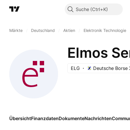
Suche
Märkte
/
Deutschland
/
Aktien
/
Elektronik Technologie
Elmos Se
ELG
Deutsche Borse 
Übersicht
Finanzdaten
Dokumente
Nachrichten
Commun