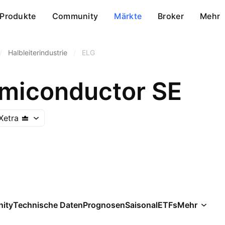
Produkte
Community
Märkte
Broker
Mehr
/
Halbleiterindustrie
/
ELG
miconductor SE
Xetra
ity
Technische Daten
Prognosen
Saisonal
ETFs
Mehr