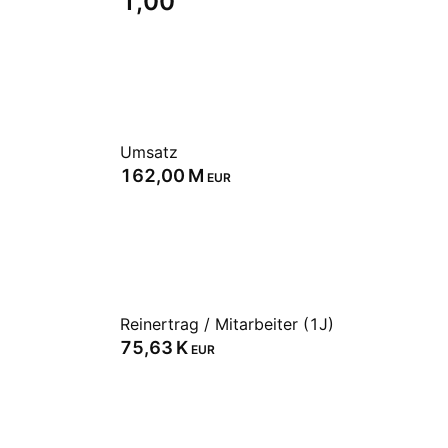
1,00
Umsatz
‪162,00 M‬
EUR
Reinertrag / Mitarbeiter (1J)
‪75,63 K‬
EUR