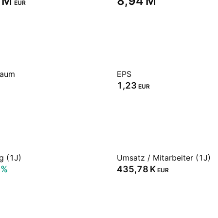
 M‬
‪8,94 M‬
EUR
raum
EPS
1,23
EUR
g (1J)
Umsatz / Mitarbeiter (1J)
2%
‪435,78 K‬
EUR