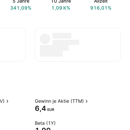
5 Jahre
10 Jahre
Allzeit
341,09%
‪1,09 K‬%
916,01%
V)
Gewinn je Aktie (TTM)
6,4
EUR
Beta (1Y)