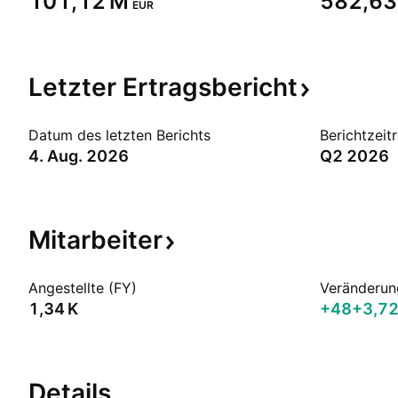
‪101,12 M‬
‪582,63
EUR
Letzter
Ertragsbericht
Datum des letzten Berichts
Berichtzeit
4. Aug. 2026
Q2 2026
Mitarbeiter
Angestellte (FY)
Veränderun
‪1,34 K‬
+48
+3,7
Details