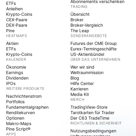
Abonnements verschenken
ETFs
TRADING
Anleihen
Krypto-Coins
Übersicht
CEX-Paare
Broker
DEX-Paare
Broker-Vergleich
Pine
The Leap
HEATMAPS
SONDERANGEBOTE
Aktien
Futures der CME Group
ETFs
Eurex-Termingeschäfte
Krypto-Coins
US-Aktienbündel
KALENDER
ÜBER DAS UNTERNEHMEN
Ökonomie
Wer wir sind
Earnings
Weltraummission
Dividenden
Blog
IPOs
Hilfe Center
WEITERE PRODUKTE
Karrieren
Media Kit
Nachrichtenstrom
MERCH
Portfolios
Fundamentalgraphen
TradingView-Store
Renditekurven
Tarotkarten für Trader
Optionen
Der C63 TradeTime
Makro-Maps
RICHTLINIEN & SICHERHEIT
Pine Script®
Nutzungsbedingungen
APPS