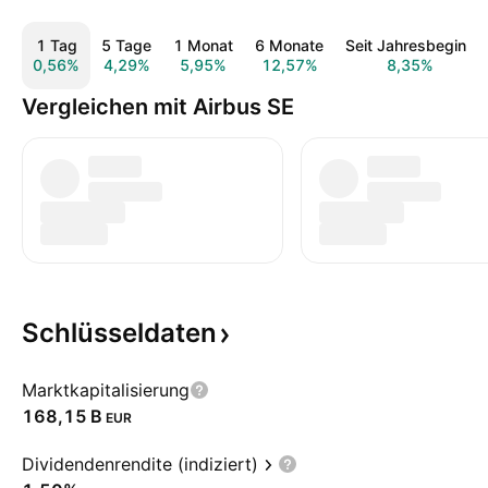
1 Tag
5 Tage
1 Monat
6 Monate
Seit Jahresbeginn
0,56%
4,29%
5,95%
12,57%
8,35%
Vergleichen mit Airbus SE
Schlüsseldaten
Marktkapitalisierung
‪168,15 B‬
EUR
Dividendenrendite (indiziert)