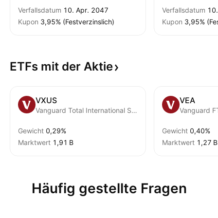
Verfallsdatum
10. Apr. 2047
Verfallsdatum
10.
Kupon
3,95% (Festverzinslich)
Kupon
3,95% (Fes
ETFs mit der
Aktie
VXUS
VEA
Vanguard Total International Stock ETF
Gewicht
0,29%
Gewicht
0,40%
Marktwert
‪1,91 B‬
Marktwert
‪1,27 B‬
Häufig gestellte Fragen