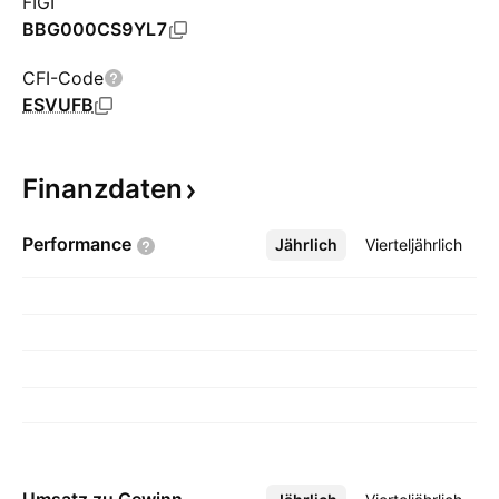
FIGI
BBG000CS9YL7
CFI-Code
ESVUFB
Finanzdaten
Performance
Jährlich
Mehr
Vierteljährlich