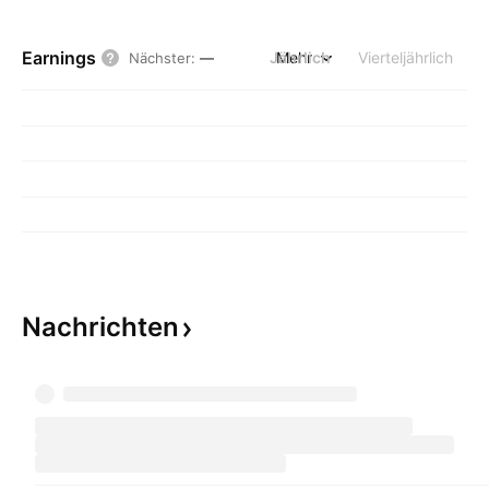
Earnings
Jährlich
Mehr
Vierteljährlich
Nächster
:
—
Nachrichten