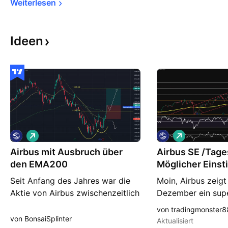
Weiterlesen
Ideen
L
L
o
o
Airbus mit Ausbruch über
n
Airbus SE /Tage
n
g
g
den EMA200
Möglicher Einstie
Seit Anfang des Jahres war die
Moin, Airbus zeigt
Aktie von Airbus zwischenzeitlich
Dezember ein su
knapp 30% an Wert verloren.
Der Flieger geht w
von tradingmonster
Nach dem Erreichen des
oben. Wegen der F
von BonsaiSplinter
Aktualisiert