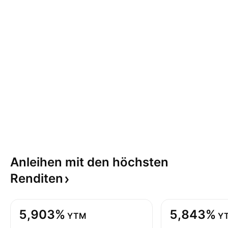
Anleihen mit den höchsten
Renditen
5,903%
5,843%
YTM
Y