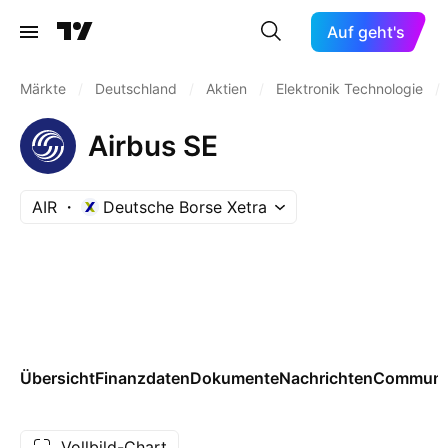
Auf geht's
Märkte
/
Deutschland
/
Aktien
/
Elektronik Technologie
/
Airbus SE
AIR
Deutsche Borse Xetra
Übersicht
Finanzdaten
Dokumente
Nachrichten
Communi
Vollbild-Chart