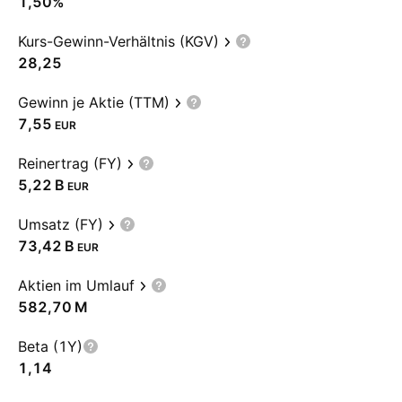
1,50%
Kurs-Gewinn-Verhältnis (KGV)
28,25
Gewinn je Aktie (TTM)
7,55
EUR
Reinertrag (FY)
‪5,22 B‬
EUR
Umsatz (FY)
‪73,42 B‬
EUR
Aktien im Umlauf
‪582,70 M‬
Beta (1Y)
1,14