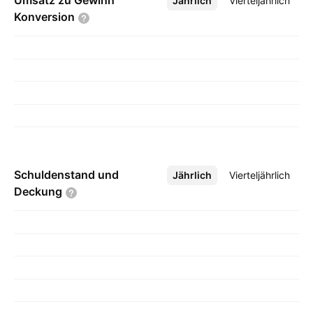
Umsatz zu Gewinn
Jährlich
Mehr
Vierteljährlich
Konversion
Schuldenstand und
Jährlich
Mehr
Vierteljährlich
Deckung