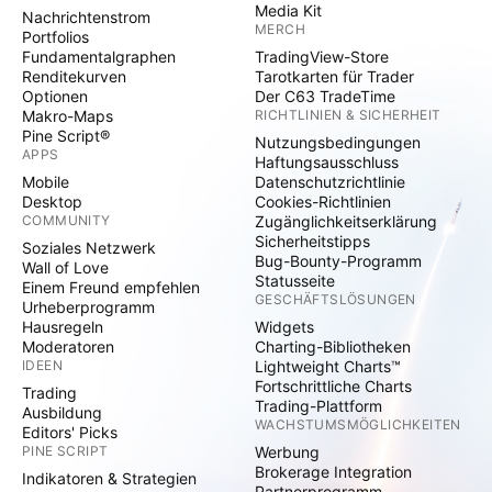
Media Kit
Nachrichtenstrom
MERCH
Portfolios
Fundamentalgraphen
TradingView-Store
Renditekurven
Tarotkarten für Trader
Optionen
Der C63 TradeTime
Makro-Maps
RICHTLINIEN & SICHERHEIT
Pine Script®
Nutzungsbedingungen
APPS
Haftungsausschluss
Mobile
Datenschutzrichtlinie
Desktop
Cookies-Richtlinien
COMMUNITY
Zugänglichkeitserklärung
Sicherheitstipps
Soziales Netzwerk
Bug-Bounty-Programm
Wall of Love
Statusseite
Einem Freund empfehlen
GESCHÄFTSLÖSUNGEN
Urheberprogramm
Hausregeln
Widgets
Moderatoren
Charting-Bibliotheken
IDEEN
Lightweight Charts™
Fortschrittliche Charts
Trading
Trading-Plattform
Ausbildung
WACHSTUMSMÖGLICHKEITEN
Editors' Picks
PINE SCRIPT
Werbung
Brokerage Integration
Indikatoren & Strategien
Partnerprogramm