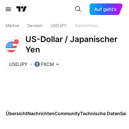
Auf geht's
Märkte
/
Devisen
/
USDJPY
/
Nachrichten
US-Dollar / Japanischer
Yen
USDJPY
FXCM
Übersicht
Nachrichten
Community
Technische Daten
Sai