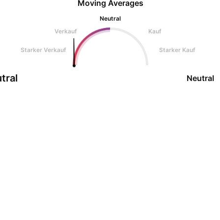
Moving Averages
Neutral
Verkauf
Kauf
Starker Verkauf
Starker Kauf
tral
Neutral