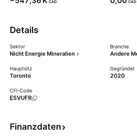
‪−547,36 K‬
0,00
CAD
CAD
Details
Sektor
Branche
Nicht Energie Mineralien
Andere Me
Hauptsitz
Gegründet
Toronto
2020
CFI-Code
ESVUFR
Finanzdaten