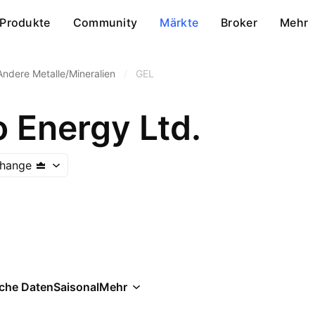
Produkte
Community
Märkte
Broker
Mehr
Andere Metalle/Mineralien
/
GEL
 Energy Ltd.
change
che Daten
Saisonal
Mehr