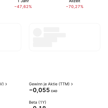
1 Jahr
Allzeit
−47,62%
−70,27%
V)
Gewinn je Aktie (TTM)
−0,055
CAD
Beta (1Y)