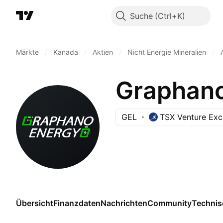
Suche
Märkte
/
Kanada
/
Aktien
/
Nicht Energie Mineralien
/
Graphano
GEL
TSX Venture Ex
Übersicht
Finanzdaten
Nachrichten
Community
Technis