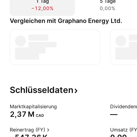
1 Tag
5 Tage
−12,00%
0,00%
Vergleichen mit Graphano Energy Ltd.
Schlüsseldaten
Marktkapitalisierung
Dividendenr
‪2,37 M‬
—
CAD
Reinertrag (FY)
Umsatz (FY