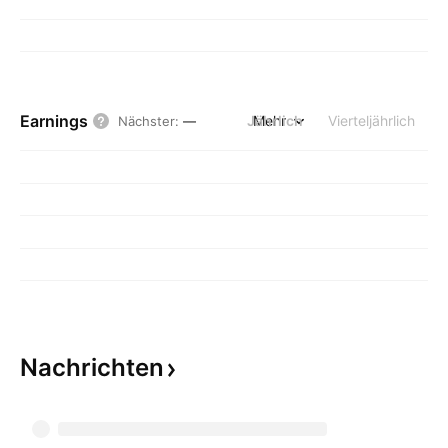
Earnings
Jährlich
Mehr
Vierteljährlich
Nächster
:
—
Nachrichten