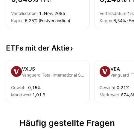
YTM
Y
Verfallsdatum
1. Nov. 2085
Verfallsdatum
15
Kupon
6,25% (Festverzinslich)
Kupon
6,54% (Fes
ETFs mit der
Aktie
VXUS
VEA
Vanguard Total International Stock ETF
Gewicht
0,15%
Gewicht
0,21%
Marktwert
‪1,01 B‬
Marktwert
‪674,3
Häufig gestellte Fragen