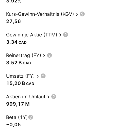
3,92%
Kurs-Gewinn-Verhältnis (KGV)
27,56
Gewinn je Aktie (TTM)
3,34
CAD
Reinertrag (FY)
‪3,52 B‬
CAD
Umsatz (FY)
‪15,20 B‬
CAD
Aktien im Umlauf
‪999,17 M‬
Beta (1Y)
−0,05