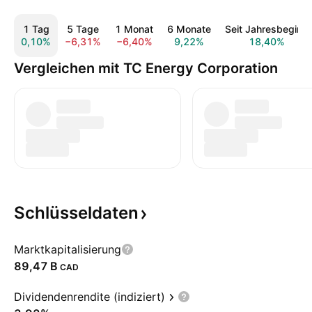
1 Tag
5 Tage
1 Monat
6 Monate
Seit Jahresbeginn
0,10%
−6,31%
−6,40%
9,22%
18,40%
Vergleichen mit TC Energy Corporation
Schlüsseldaten
Marktkapitalisierung
‪89,47 B‬
CAD
Dividendenrendite (indiziert)