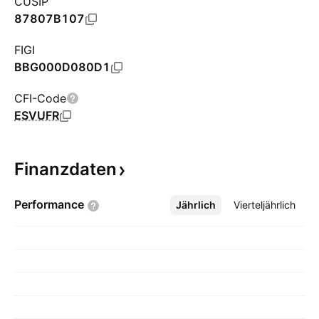
CUSIP
87807B107
FIGI
BBG000D080D1
CFI-Code
ESVUFR
Finanzdaten
Performance
Jährlich
Mehr
Vierteljährlich