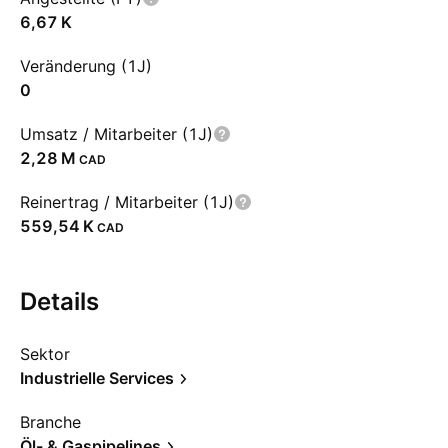
‪6,67 K‬
Veränderung (1J)
0
Umsatz / Mitarbeiter (1J)
‪2,28 M‬
CAD
Reinertrag / Mitarbeiter (1J)
‪559,54 K‬
CAD
Details
Sektor
Industrielle Services
Branche
Öl- & Gaspipelines