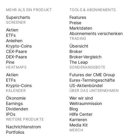
MEHR ALS EIN PRODUKT
TOOLS & ABONNEMENTS
Supercharts
Features
SCREENER
Preise
Marktdaten
Aktien
Abonnements verschenken
ETFs
TRADING
Anleihen
Krypto-Coins
Übersicht
CEX-Paare
Broker
DEX-Paare
Broker-Vergleich
Pine
The Leap
HEATMAPS
SONDERANGEBOTE
Aktien
Futures der CME Group
ETFs
Eurex-Termingeschäfte
Krypto-Coins
US-Aktienbündel
KALENDER
ÜBER DAS UNTERNEHMEN
Ökonomie
Wer wir sind
Earnings
Weltraummission
Dividenden
Blog
IPOs
Hilfe Center
WEITERE PRODUKTE
Karrieren
Media Kit
Nachrichtenstrom
MERCH
Portfolios