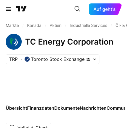
Auf geht's
Märkte
/
Kanada
/
Aktien
/
Industrielle Services
/
Öl- & 
TC Energy Corporation
TRP
Toronto Stock Exchange
Übersicht
Finanzdaten
Dokumente
Nachrichten
Communi
Vollbild-Chart