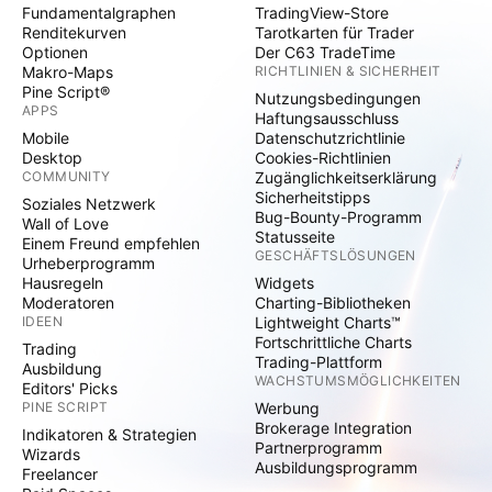
Fundamentalgraphen
TradingView-Store
Renditekurven
Tarotkarten für Trader
Optionen
Der C63 TradeTime
Makro-Maps
RICHTLINIEN & SICHERHEIT
Pine Script®
Nutzungsbedingungen
APPS
Haftungsausschluss
Mobile
Datenschutzrichtlinie
Desktop
Cookies-Richtlinien
COMMUNITY
Zugänglichkeitserklärung
Sicherheitstipps
Soziales Netzwerk
Bug-Bounty-Programm
Wall of Love
Statusseite
Einem Freund empfehlen
GESCHÄFTSLÖSUNGEN
Urheberprogramm
Hausregeln
Widgets
Moderatoren
Charting-Bibliotheken
IDEEN
Lightweight Charts™
Fortschrittliche Charts
Trading
Trading-Plattform
Ausbildung
WACHSTUMSMÖGLICHKEITEN
Editors' Picks
PINE SCRIPT
Werbung
Brokerage Integration
Indikatoren & Strategien
Partnerprogramm
Wizards
Ausbildungsprogramm
Freelancer