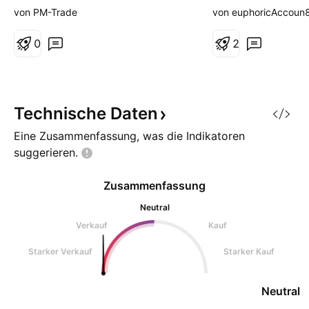
wiederspiegelt. 
von PM-Trade
von euphoricAccou
und dem Abverkau
0
sich nun eine gute
2
Wiederstandszone 
Umsätze in der Br
ganz gut, aber die
auch immer noch s
Technische
Daten
warte erstmal weit
Eine Zusammenfassung, was die Indikatoren
suggerieren.
Zusammenfassung
Neutral
Verkauf
Kauf
Starker Verkauf
Starker Kauf
Neutral