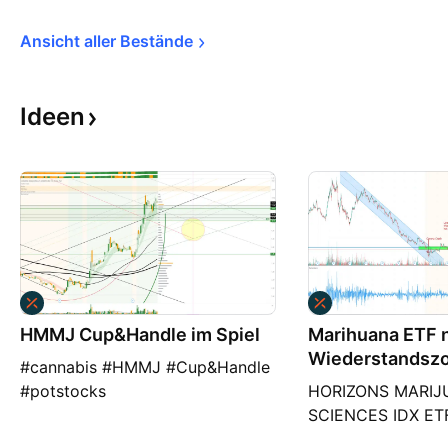
Ansicht aller 
Bestände
Ideen
HMMJ Cup&Handle im Spiel
Marihuana ETF n
Wiederstandsz
#cannabis #HMMJ #Cup&Handle
#potstocks
HORIZONS MARIJ
SCIENCES IDX ETF 
der den Canabis-