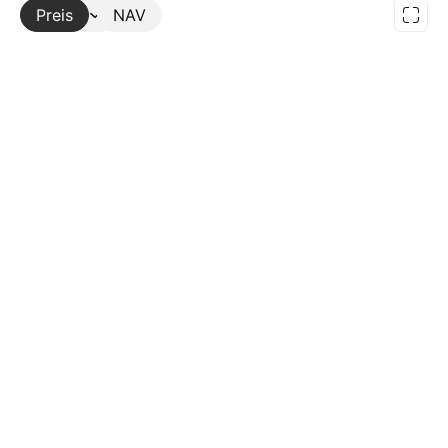
Preis
Mehr
NAV