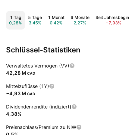
1 Tag
5 Tage
1 Monat
6 Monate
Seit Jahresbeginn
0,28%
3,45%
0,42%
2,27%
−7,93%
Schlüssel-Statistiken
Verwaltetes Vermögen (VV)
‪42,28 M‬
CAD
Mittelzuflüsse (1Y)
‪−4,93 M‬
CAD
Dividendenrendite (indiziert)
4,38%
Preisnachlass/Premium zu NIW
0,5%