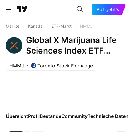
Auf geht's
Märkte
/
Kanada
/
ETF-Markt
/
HMMJ
Global X Marijuana Life
Sciences Index ETF
Trust Units A
HMMJ
Toronto Stock Exchange
Übersicht
Profil
Bestände
Community
Technische Daten
S