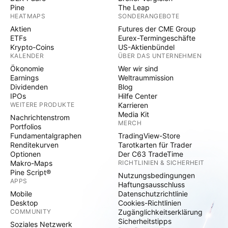
Pine
The Leap
HEATMAPS
SONDERANGEBOTE
Aktien
Futures der CME Group
ETFs
Eurex-Termingeschäfte
Krypto-Coins
US-Aktienbündel
KALENDER
ÜBER DAS UNTERNEHMEN
Ökonomie
Wer wir sind
Earnings
Weltraummission
Dividenden
Blog
IPOs
Hilfe Center
WEITERE PRODUKTE
Karrieren
Media Kit
Nachrichtenstrom
MERCH
Portfolios
Fundamentalgraphen
TradingView-Store
Renditekurven
Tarotkarten für Trader
Optionen
Der C63 TradeTime
Makro-Maps
RICHTLINIEN & SICHERHEIT
Pine Script®
Nutzungsbedingungen
APPS
Haftungsausschluss
Mobile
Datenschutzrichtlinie
Desktop
Cookies-Richtlinien
COMMUNITY
Zugänglichkeitserklärung
Sicherheitstipps
Soziales Netzwerk