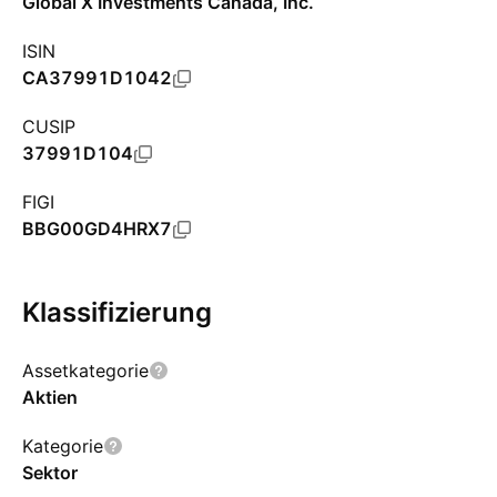
Global X Investments Canada, Inc.
ISIN
CA37991D1042
CUSIP
37991D104
FIGI
BBG00GD4HRX7
Klassifizierung
Assetkategorie
Aktien
Kategorie
Sektor