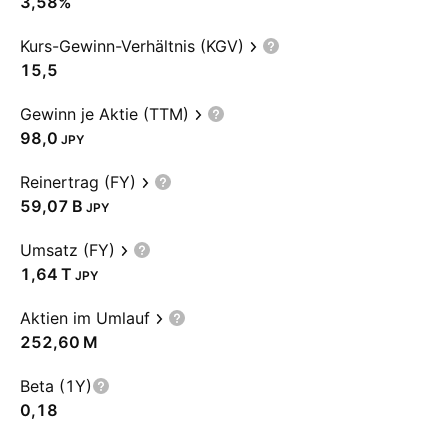
3,58%
Kurs-Gewinn-Verhältnis (KGV)
15,5
Gewinn je Aktie (TTM)
98,0
JPY
Reinertrag (FY)
‪59,07 B‬
JPY
Umsatz (FY)
‪1,64 T‬
JPY
Aktien im Umlauf
‪252,60 M‬
Beta (1Y)
0,18