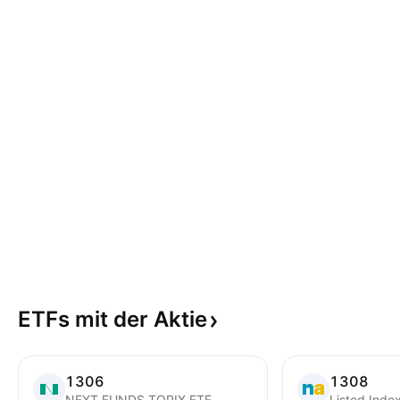
ETFs mit der
Aktie
1306
1308
NEXT FUNDS TOPIX ETF
Listed Inde