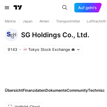
Auf geht's
Märkte
/
Japan
/
Aktien
/
Transportmittel
/
Luftfracht/Ku
SG Holdings Co., Ltd.
9143
Tokyo Stock Exchange
Übersicht
Finanzdaten
Dokumente
Community
Technisch
Vollbild-Chart