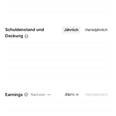
Schuldenstand und
Jährlich
Mehr
Vierteljährlich
Deckung
Earnings
Jährlich
Mehr
Vierteljährlich
Nächster
:
—