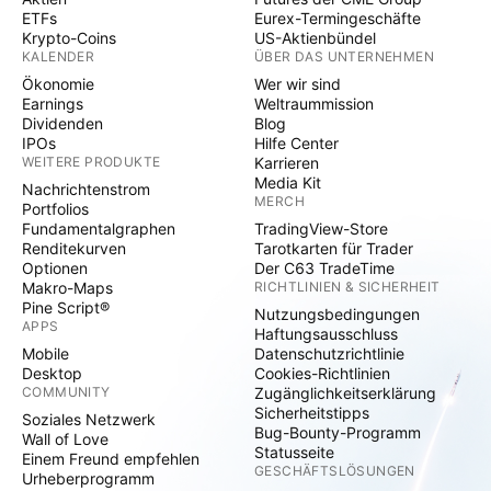
ETFs
Eurex-Termingeschäfte
Krypto-Coins
US-Aktienbündel
KALENDER
ÜBER DAS UNTERNEHMEN
Ökonomie
Wer wir sind
Earnings
Weltraummission
Dividenden
Blog
IPOs
Hilfe Center
WEITERE PRODUKTE
Karrieren
Media Kit
Nachrichtenstrom
MERCH
Portfolios
Fundamentalgraphen
TradingView-Store
Renditekurven
Tarotkarten für Trader
Optionen
Der C63 TradeTime
Makro-Maps
RICHTLINIEN & SICHERHEIT
Pine Script®
Nutzungsbedingungen
APPS
Haftungsausschluss
Mobile
Datenschutzrichtlinie
Desktop
Cookies-Richtlinien
COMMUNITY
Zugänglichkeitserklärung
Sicherheitstipps
Soziales Netzwerk
Bug-Bounty-Programm
Wall of Love
Statusseite
Einem Freund empfehlen
GESCHÄFTSLÖSUNGEN
Urheberprogramm