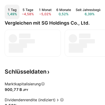
1 Tag
5 Tage
1 Monat
6 Monate
Seit Jahresbeginn
1,49%
−4,58%
−5,02%
0,52%
6,39%
Vergleichen mit SG Holdings Co., Ltd.
Schlüsseldaten
Marktkapitalisierung
‪900,77 B‬
JPY
Dividendenrendite (indiziert)