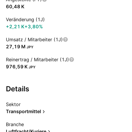
‪60,48 K‬
Veränderung (1J)
‪+2,21 K‬
+3,80%
Umsatz / Mitarbeiter (1J)
‪27,19 M‬
JPY
Reinertrag / Mitarbeiter (1J)
‪976,59 K‬
JPY
Details
Sektor
Transportmittel
Branche
Luftfracht/Kuriere