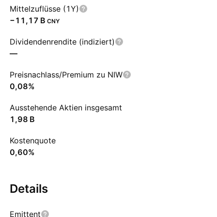
Mittelzuflüsse (1Y)
‪−11,17 B‬
CNY
Dividendenrendite (indiziert)
—
Preisnachlass/Premium zu NIW
0,08%
Ausstehende Aktien insgesamt
‪1,98 B‬
Kostenquote
0,60%
Details
Emittent