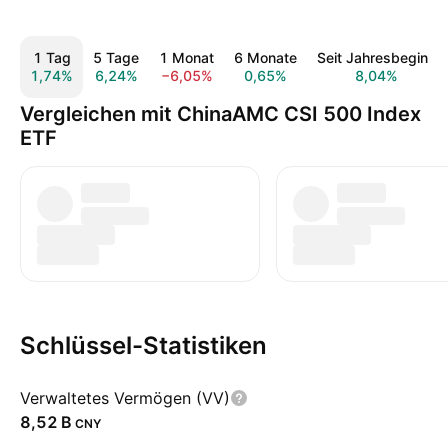
1 Tag
5 Tage
1 Monat
6 Monate
Seit Jahresbeginn
1,74%
6,24%
−6,05%
0,65%
8,04%
Vergleichen mit ChinaAMC CSI 500 Index
ETF
Schlüssel-Statistiken
Verwaltetes Vermögen (VV)
‪8,52 B‬
CNY