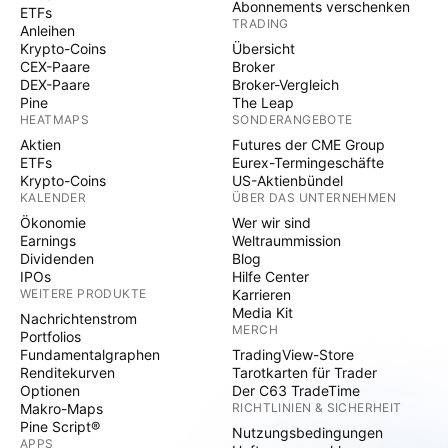
Abonnements verschenken
ETFs
TRADING
Anleihen
Krypto-Coins
Übersicht
CEX-Paare
Broker
DEX-Paare
Broker-Vergleich
Pine
The Leap
HEATMAPS
SONDERANGEBOTE
Aktien
Futures der CME Group
ETFs
Eurex-Termingeschäfte
Krypto-Coins
US-Aktienbündel
KALENDER
ÜBER DAS UNTERNEHMEN
Ökonomie
Wer wir sind
Earnings
Weltraummission
Dividenden
Blog
IPOs
Hilfe Center
WEITERE PRODUKTE
Karrieren
Media Kit
Nachrichtenstrom
MERCH
Portfolios
Fundamentalgraphen
TradingView-Store
Renditekurven
Tarotkarten für Trader
Optionen
Der C63 TradeTime
Makro-Maps
RICHTLINIEN & SICHERHEIT
Pine Script®
Nutzungsbedingungen
APPS