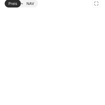
Preis
Mehr
NAV