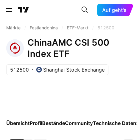
Auf geht's
Märkte
/
Festlandchina
/
ETF-Markt
/
512500
ChinaAMC CSI 500
Index ETF
512500
Shanghai Stock Exchange
Übersicht
Profil
Bestände
Community
Technische Daten
S