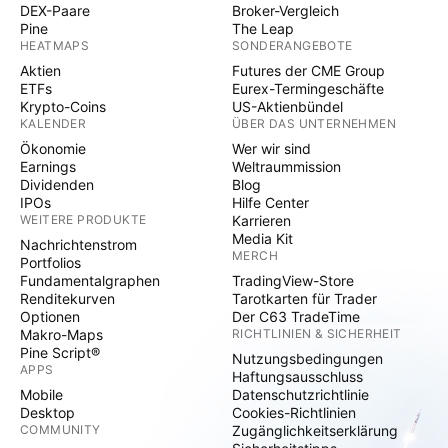
DEX-Paare
Broker-Vergleich
Pine
The Leap
HEATMAPS
SONDERANGEBOTE
Aktien
Futures der CME Group
ETFs
Eurex-Termingeschäfte
Krypto-Coins
US-Aktienbündel
KALENDER
ÜBER DAS UNTERNEHMEN
Ökonomie
Wer wir sind
Earnings
Weltraummission
Dividenden
Blog
IPOs
Hilfe Center
WEITERE PRODUKTE
Karrieren
Media Kit
Nachrichtenstrom
MERCH
Portfolios
Fundamentalgraphen
TradingView-Store
Renditekurven
Tarotkarten für Trader
Optionen
Der C63 TradeTime
Makro-Maps
RICHTLINIEN & SICHERHEIT
Pine Script®
Nutzungsbedingungen
APPS
Haftungsausschluss
Mobile
Datenschutzrichtlinie
Desktop
Cookies-Richtlinien
COMMUNITY
Zugänglichkeitserklärung