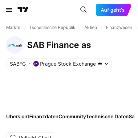
Auf geht's
Märkte
/
Tschechische Republik
/
Aktien
/
Finanzwesen
/
SAB Finance as
SABFG
Prague Stock Exchange
Übersicht
Finanzdaten
Community
Technische Daten
Sai
Vollbild-Chart