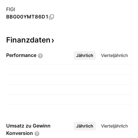
FIGI
BBG00YMT86D1
Finanzdaten
Performance
Jährlich
Mehr
Vierteljährlich
Umsatz zu Gewinn
Jährlich
Mehr
Vierteljährlich
Konversion