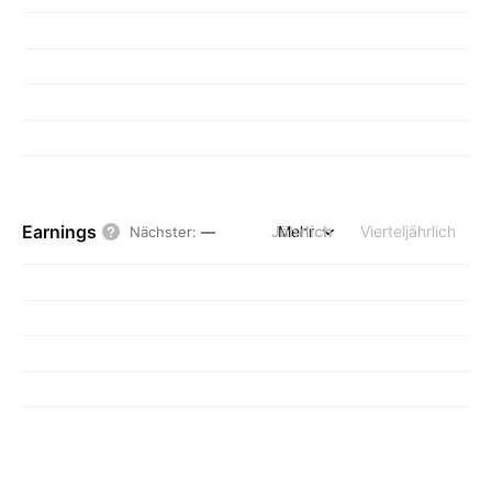
Earnings
Jährlich
Mehr
Vierteljährlich
Nächster
:
—