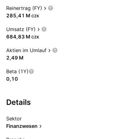
Reinertrag (FY)
‪285,41 M‬
CZK
Umsatz (FY)
‪684,83 M‬
CZK
Aktien im Umlauf
‪2,49 M‬
Beta (1Y)
0,10
Details
Sektor
Finanzwesen