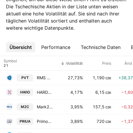
Die Tschechische Aktien in der Liste unten weisen
aktuell eine hohe Volatilität auf. Sie sind nach ihrer
täglichen Volatilität sortiert und enthalten auch
weitere wichtige Datenpunkte.
Übersicht
Mehr
Performance
Technische Daten
Symbol
Volatilität
Preis
Änd
RMS Mezzanine, a.s.
27,73%
1,190
+38,3
PVT
CZK
HARDWARIO A.S.
4,17%
6,15
−1,6
HWIO
CZK
Mark2 Corporation Investment SE
3,95%
157,5
−0,3
M2C
CZK
Primoco UAV SE
3,89%
720
−1,3
PRIUA
CZK