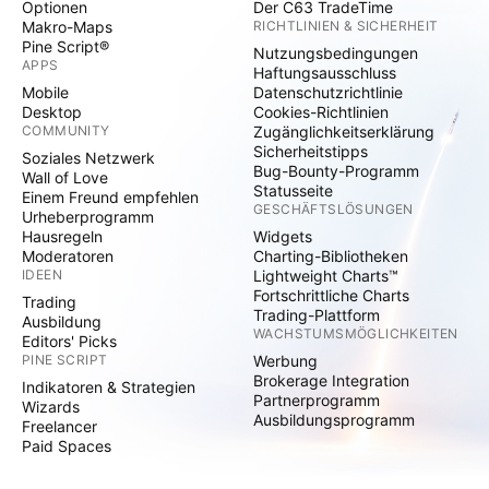
Optionen
Der C63 TradeTime
Makro-Maps
RICHTLINIEN & SICHERHEIT
Pine Script®
Nutzungsbedingungen
APPS
Haftungsausschluss
Mobile
Datenschutzrichtlinie
Desktop
Cookies-Richtlinien
COMMUNITY
Zugänglichkeitserklärung
Sicherheitstipps
Soziales Netzwerk
Bug-Bounty-Programm
Wall of Love
Statusseite
Einem Freund empfehlen
GESCHÄFTSLÖSUNGEN
Urheberprogramm
Hausregeln
Widgets
Moderatoren
Charting-Bibliotheken
IDEEN
Lightweight Charts™
Fortschrittliche Charts
Trading
Trading-Plattform
Ausbildung
WACHSTUMSMÖGLICHKEITEN
Editors' Picks
PINE SCRIPT
Werbung
Brokerage Integration
Indikatoren & Strategien
Partnerprogramm
Wizards
Ausbildungsprogramm
Freelancer
Paid Spaces