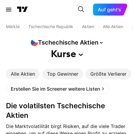
Auf geht's
Märkte
/
Tschechische Republik
/
Aktien
/
Alle Aktien
/
A
Tschechische
Aktien
Kurse
Alle Aktien
Top Gewinner
Größte Verlierer
Erstellen Sie im Screener weitere Listen
Die volatilsten Tschechische
Aktien
Die Marktvolatilität birgt Risiken, auf die viele Trader
eingehen, um auf diese Weise einen Profit zu erzielen.