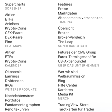
Supercharts
Features
SCREENER
Preise
Marktdaten
Aktien
Abonnements verschenken
ETFs
TRADING
Anleihen
Krypto-Coins
Übersicht
CEX-Paare
Broker
DEX-Paare
Broker-Vergleich
Pine
The Leap
HEATMAPS
SONDERANGEBOTE
Aktien
Futures der CME Group
ETFs
Eurex-Termingeschäfte
Krypto-Coins
US-Aktienbündel
KALENDER
ÜBER DAS UNTERNEHMEN
Ökonomie
Wer wir sind
Earnings
Weltraummission
Dividenden
Blog
IPOs
Hilfe Center
WEITERE PRODUKTE
Karrieren
Media Kit
Nachrichtenstrom
MERCH
Portfolios
Fundamentalgraphen
TradingView-Store
Renditekurven
Tarotkarten für Trader