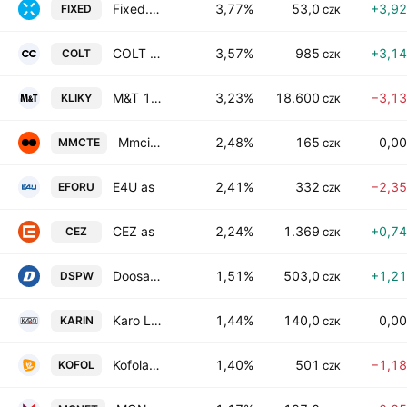
Fixed.zone a.s.
3,77%
53,0
+3,9
FIXED
CZK
COLT CZ GROUP SE
3,57%
985
+3,1
COLT
CZK
M&T 1997 a.s.
3,23%
18.600
−3,1
KLIKY
CZK
Mmcite a.s.
2,48%
165
0,0
MMCTE
CZK
E4U as
2,41%
332
−2,3
EFORU
CZK
CEZ as
2,24%
1.369
+0,7
CEZ
CZK
Doosan Skoda Power AS
1,51%
503,0
+1,2
DSPW
CZK
Karo Leather AS
1,44%
140,0
0,0
KARIN
CZK
Kofola CeskoSlovensko as
1,40%
501
−1,1
KOFOL
CZK