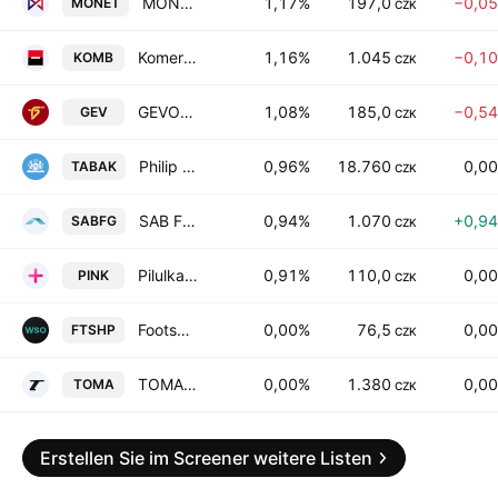
MONETA Money Bank AS
1,17%
197,0
−0,0
MONET
CZK
Komercni banka, a.s.
1,16%
1.045
−0,1
KOMB
CZK
GEVORKYAN, a.s.
1,08%
185,0
−0,5
GEV
CZK
Philip Morris CR as
0,96%
18.760
0,0
TABAK
CZK
SAB Finance as
0,94%
1.070
+0,9
SABFG
CZK
Pilulka Lekarny a.s.
0,91%
110,0
0,0
PINK
CZK
Footshop a.s.
0,00%
76,5
0,0
FTSHP
CZK
TOMA, a.s.
0,00%
1.380
0,0
TOMA
CZK
Erstellen Sie im Screener weitere Listen