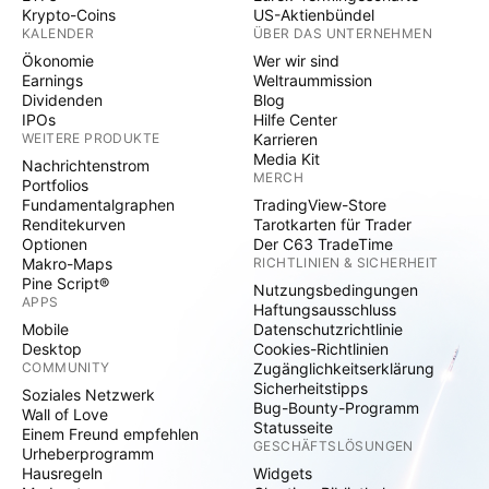
Krypto-Coins
US-Aktienbündel
KALENDER
ÜBER DAS UNTERNEHMEN
Ökonomie
Wer wir sind
Earnings
Weltraummission
Dividenden
Blog
IPOs
Hilfe Center
WEITERE PRODUKTE
Karrieren
Media Kit
Nachrichtenstrom
MERCH
Portfolios
Fundamentalgraphen
TradingView-Store
Renditekurven
Tarotkarten für Trader
Optionen
Der C63 TradeTime
Makro-Maps
RICHTLINIEN & SICHERHEIT
Pine Script®
Nutzungsbedingungen
APPS
Haftungsausschluss
Mobile
Datenschutzrichtlinie
Desktop
Cookies-Richtlinien
COMMUNITY
Zugänglichkeitserklärung
Sicherheitstipps
Soziales Netzwerk
Bug-Bounty-Programm
Wall of Love
Statusseite
Einem Freund empfehlen
GESCHÄFTSLÖSUNGEN
Urheberprogramm
Hausregeln
Widgets