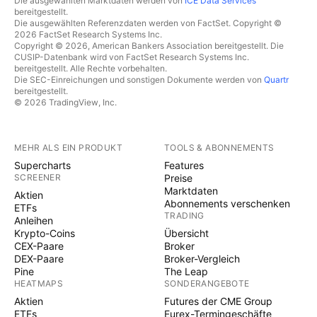
Die ausgewählten Marktdaten werden von
ICE Data Services
bereitgestellt.
Die ausgewählten Referenzdaten werden von FactSet. Copyright ©
2026 FactSet Research Systems Inc.
Copyright © 2026, American Bankers Association bereitgestellt. Die
CUSIP-Datenbank wird von FactSet Research Systems Inc.
bereitgestellt. Alle Rechte vorbehalten.
Die SEC-Einreichungen und sonstigen Dokumente werden von
Quartr
bereitgestellt.
© 2026 TradingView, Inc.
MEHR ALS EIN PRODUKT
TOOLS & ABONNEMENTS
Supercharts
Features
SCREENER
Preise
Marktdaten
Aktien
Abonnements verschenken
ETFs
TRADING
Anleihen
Krypto-Coins
Übersicht
CEX-Paare
Broker
DEX-Paare
Broker-Vergleich
Pine
The Leap
HEATMAPS
SONDERANGEBOTE
Aktien
Futures der CME Group
ETFs
Eurex-Termingeschäfte