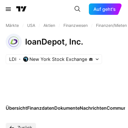
Auf geht's
Märkte
/
USA
/
Aktien
/
Finanzwesen
/
Finanzen/Mieten
loanDepot, Inc.
LDI
New York Stock Exchange
Übersicht
Finanzdaten
Dokumente
Nachrichten
Communi
Zurück