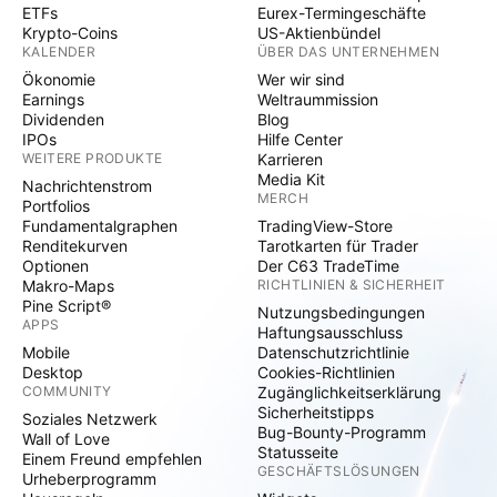
ETFs
Eurex-Termingeschäfte
Krypto-Coins
US-Aktienbündel
KALENDER
ÜBER DAS UNTERNEHMEN
Ökonomie
Wer wir sind
Earnings
Weltraummission
Dividenden
Blog
IPOs
Hilfe Center
WEITERE PRODUKTE
Karrieren
Media Kit
Nachrichtenstrom
MERCH
Portfolios
Fundamentalgraphen
TradingView-Store
Renditekurven
Tarotkarten für Trader
Optionen
Der C63 TradeTime
Makro-Maps
RICHTLINIEN & SICHERHEIT
Pine Script®
Nutzungsbedingungen
APPS
Haftungsausschluss
Mobile
Datenschutzrichtlinie
Desktop
Cookies-Richtlinien
COMMUNITY
Zugänglichkeitserklärung
Sicherheitstipps
Soziales Netzwerk
Bug-Bounty-Programm
Wall of Love
Statusseite
Einem Freund empfehlen
GESCHÄFTSLÖSUNGEN
Urheberprogramm