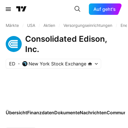
Auf geht's
Märkte
/
USA
/
Aktien
/
Versorgungseinrichtungen
/
Ene
Consolidated Edison,
Inc.
ED
New York Stock Exchange
Übersicht
Finanzdaten
Dokumente
Nachrichten
Communi