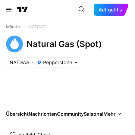
Auf geht's
Märkte
/
NATGAS
Natural Gas (Spot)
NATGAS
Pepperstone
Übersicht
Nachrichten
Community
Saisonal
Mehr
Vollbild-Chart