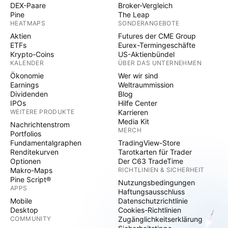
DEX-Paare
Broker-Vergleich
Pine
The Leap
HEATMAPS
SONDERANGEBOTE
Aktien
Futures der CME Group
ETFs
Eurex-Termingeschäfte
Krypto-Coins
US-Aktienbündel
KALENDER
ÜBER DAS UNTERNEHMEN
Ökonomie
Wer wir sind
Earnings
Weltraummission
Dividenden
Blog
IPOs
Hilfe Center
WEITERE PRODUKTE
Karrieren
Media Kit
Nachrichtenstrom
MERCH
Portfolios
Fundamentalgraphen
TradingView-Store
Renditekurven
Tarotkarten für Trader
Optionen
Der C63 TradeTime
Makro-Maps
RICHTLINIEN & SICHERHEIT
Pine Script®
Nutzungsbedingungen
APPS
Haftungsausschluss
Mobile
Datenschutzrichtlinie
Desktop
Cookies-Richtlinien
COMMUNITY
Zugänglichkeitserklärung