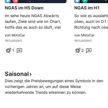
h
o
NGAS im H5 Down
o
NGAS im H1
n
r
g
Im sehe heute NGAS Abwärts
So wie es aussieh
t
laufen, Ziele sind wie im Chart,
oben, auch im D1 
hoffe das es auch so läuft, viel
Richtung nach oben
Spaß beim beobachten. Wie
sehen, aber bitte s
von MotoCar
von MotoCar
immer gilt: Keine Anlage
Keine Anlage oder
Aktualisiert
Aktualisiert
Empfehlung, keine Trade
Empfehlung.
Empfehlung, jeder ist für seine
1
2
Finanzen verantwortlich. Lass ein
Like da und Kommentieren
Saisonal
Dies zeigt die Preisbewegungen eines Symbols in den
vorherigen Jahren an, um auf diese Weise
wiederkehrende Trends erkennen zu können.