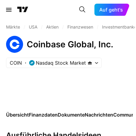
Auf geht's
Märkte
/
USA
/
Aktien
/
Finanzwesen
/
Investmentbanke
Coinbase Global, Inc.
COIN
Nasdaq Stock Market
Übersicht
Finanzdaten
Dokumente
Nachrichten
Communi
Ausführliche Handelsideen