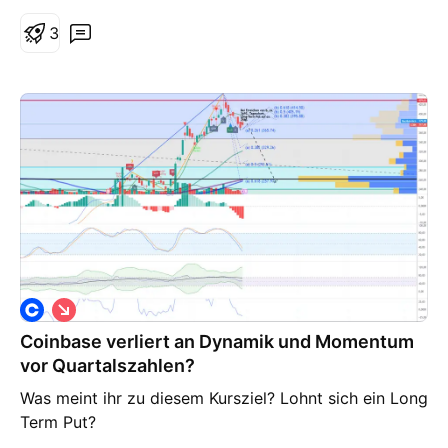
rechne hier Primär mit weiteren Hochs, trotzdem will
ich mir im Fall eines Abverkaufs die Aktie bei ca.
3
$178 sichern
S
h
Coinbase verliert an Dynamik und Momentum
o
r
vor Quartalszahlen?
t
Was meint ihr zu diesem Kursziel? Lohnt sich ein Long
Term Put?