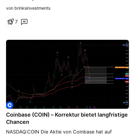
Reversal-Muster. Die Nackenlinie verläuft bei rund
von brinksinvestments
260 USD und wird aktuell erneut getestet. Gelingt ein
Ausbruch über diesen Widerstand mit erhöhtem
7
Volumen, liegt das technische Ziel im Bereich von
400–500 USD.
Coinbase (COIN) – Korrektur bietet langfristige
Chancen
NASDAQ:COIN Die Aktie von Coinbase hat auf