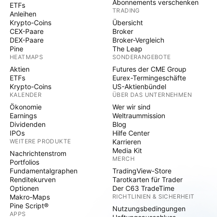
Abonnements verschenken
ETFs
TRADING
Anleihen
Krypto-Coins
Übersicht
CEX-Paare
Broker
DEX-Paare
Broker-Vergleich
Pine
The Leap
HEATMAPS
SONDERANGEBOTE
Aktien
Futures der CME Group
ETFs
Eurex-Termingeschäfte
Krypto-Coins
US-Aktienbündel
KALENDER
ÜBER DAS UNTERNEHMEN
Ökonomie
Wer wir sind
Earnings
Weltraummission
Dividenden
Blog
IPOs
Hilfe Center
WEITERE PRODUKTE
Karrieren
Media Kit
Nachrichtenstrom
MERCH
Portfolios
Fundamentalgraphen
TradingView-Store
Renditekurven
Tarotkarten für Trader
Optionen
Der C63 TradeTime
Makro-Maps
RICHTLINIEN & SICHERHEIT
Pine Script®
Nutzungsbedingungen
APPS