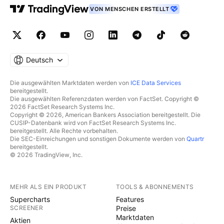
VON MENSCHEN ERSTELLT
Stunden Chart ist der Markt mit einer Short Sequenz
aus den Ziel Leveln der bullischen blauen Sequenz
wie zu erwarten reagiert und hat eine
Überschneidung der Ziellevel (in rot)mit dem
Gesamtkorrekturlevel (in blau). Dieses
Deutsch
Gesamtkorrekturlevel war ein extrem attraktiver
Bereich zu kaufen. 1h: Aktuell gibt es für mich keinen
Die ausgewählten Marktdaten werden von
ICE Data Services
bereitgestellt.
Interessanten Bereich den der Markt mir kurzfristig
Die ausgewählten Referenzdaten werden von FactSet. Copyright ©
bietet. Was ich sehen will, ist eine kurzfristige
2026 FactSet Research Systems Inc.
Copyright © 2026, American Bankers Association bereitgestellt. Die
Korrektur in das FIB Golden Ratio (Kaufbereich) um
CUSIP-Datenbank wird von FactSet Research Systems Inc.
den Markt erneut günstiger zu kaufen. Ansonsten
bereitgestellt. Alle Rechte vorbehalten.
Die SEC-Einreichungen und sonstigen Dokumente werden von
Quartr
heißt es Anteile halten und genießen. :) Wie sagte es
bereitgestellt.
Warren Buffet so schön: "Das Geld im Finanzmarkt
© 2026 TradingView, Inc.
wandert von den Taschen der Ungeduldigen zu den
Taschen der Geduldigen"
MEHR ALS EIN PRODUKT
TOOLS & ABONNEMENTS
Supercharts
Features
SCREENER
Preise
Marktdaten
Aktien