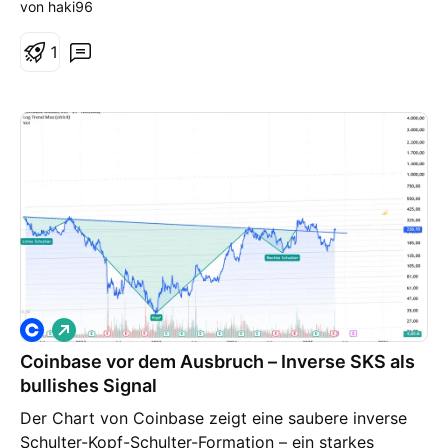
von haki96
1
L
o
Coinbase vor dem Ausbruch – Inverse SKS als
n
g
bullishes Signal
Der Chart von Coinbase zeigt eine saubere inverse
Schulter-Kopf-Schulter-Formation – ein starkes