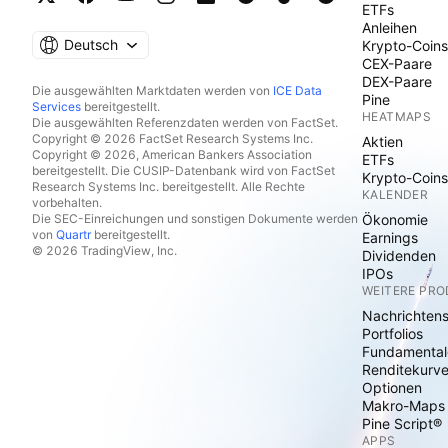
ETFs
Anleihen
Deutsch
Krypto-Coins
CEX-Paare
DEX-Paare
Die ausgewählten Marktdaten werden von
ICE Data
Pine
Services
bereitgestellt.
HEATMAPS
Die ausgewählten Referenzdaten werden von FactSet.
Copyright © 2026 FactSet Research Systems Inc.
Aktien
Copyright © 2026, American Bankers Association
ETFs
bereitgestellt. Die CUSIP-Datenbank wird von FactSet
Krypto-Coins
Research Systems Inc. bereitgestellt. Alle Rechte
KALENDER
vorbehalten.
Die SEC-Einreichungen und sonstigen Dokumente werden
Ökonomie
von
Quartr
bereitgestellt.
Earnings
© 2026 TradingView, Inc.
Dividenden
IPOs
WEITERE PR
Nachrichten
Portfolios
Fundamental
Renditekurv
Optionen
Makro-Maps
Pine Script®
APPS