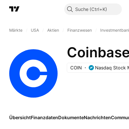
Suche
Märkte
/
USA
/
Aktien
/
Finanzwesen
/
Investmentban
Coinbase 
COIN
Nasdaq Stock 
Übersicht
Finanzdaten
Dokumente
Nachrichten
Commun