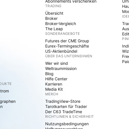
Abonnements verschenken
Ur
TRADING
Hau
Mod
Übersicht
IDE
Broker
Broker-Vergleich
Tra
The Leap
Aus
SONDERANGEBOTE
Edi
PIN
Futures der CME Group
Eurex-Termingeschäfte
Ind
US-Aktienbündel
Wiz
ÜBER DAS UNTERNEHMEN
Fre
Pai
Wer wir sind
Weltraummission
Blog
Hilfe Center
ODUKTE
Karrieren
Media Kit
strom
MERCH
graphen
TradingView-Store
en
Tarotkarten für Trader
Der C63 TradeTime
RICHTLINIEN & SICHERHEIT
Nutzungsbedingungen
Haftungsausschluss