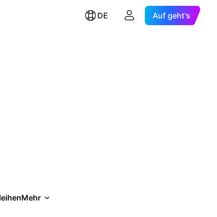
DE
Auf geht's
leihen
Mehr