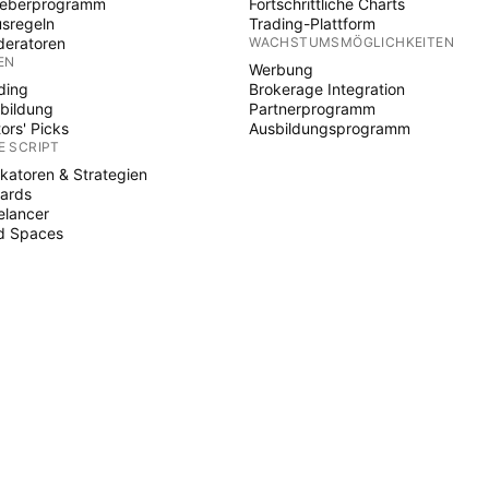
heberprogramm
Fortschrittliche Charts
sregeln
Trading-Plattform
eratoren
WACHSTUMSMÖGLICHKEITEN
EN
Werbung
ding
Brokerage Integration
bildung
Partnerprogramm
tors' Picks
Ausbildungsprogramm
E SCRIPT
ikatoren & Strategien
ards
elancer
d Spaces