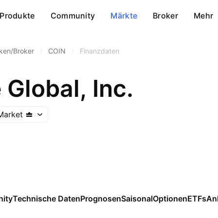
Produkte
Community
Märkte
Broker
Mehr
ken/Broker
/
COIN
/
Finanzdaten
Global, Inc.
Market
ity
Technische Daten
Prognosen
Saisonal
Optionen
ETFs
An