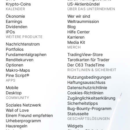
Krypto-Coins
US-Aktienbündel
KALENDER
ÜBER DAS UNTERNEHMEN
Ökonomie
Wer wir sind
Earnings
Weltraummission
Dividenden
Blog
IPOs
Hilfe Center
WEITERE PRODUKTE
Karrieren
Media Kit
Nachrichtenstrom
MERCH
Portfolios
Fundamentalgraphen
TradingView-Store
Renditekurven
Tarotkarten für Trader
Optionen
Der C63 TradeTime
Makro-Maps
RICHTLINIEN & SICHERHEIT
Pine Script®
Nutzungsbedingungen
APPS
Haftungsausschluss
Mobile
Datenschutzrichtlinie
Desktop
Cookies-Richtlinien
COMMUNITY
Zugänglichkeitserklärung
Sicherheitstipps
Soziales Netzwerk
Bug-Bounty-Programm
Wall of Love
Statusseite
Einem Freund empfehlen
GESCHÄFTSLÖSUNGEN
Urheberprogramm
Hausregeln
Widgets