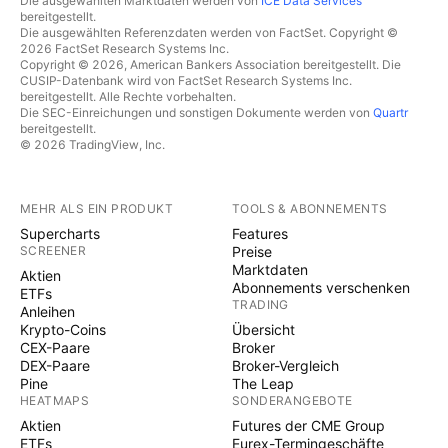
Die ausgewählten Marktdaten werden von
ICE Data Services
bereitgestellt.
Die ausgewählten Referenzdaten werden von FactSet. Copyright ©
2026 FactSet Research Systems Inc.
Copyright © 2026, American Bankers Association bereitgestellt. Die
CUSIP-Datenbank wird von FactSet Research Systems Inc.
bereitgestellt. Alle Rechte vorbehalten.
Die SEC-Einreichungen und sonstigen Dokumente werden von
Quartr
bereitgestellt.
© 2026 TradingView, Inc.
MEHR ALS EIN PRODUKT
TOOLS & ABONNEMENTS
Supercharts
Features
SCREENER
Preise
Marktdaten
Aktien
Abonnements verschenken
ETFs
TRADING
Anleihen
Krypto-Coins
Übersicht
CEX-Paare
Broker
DEX-Paare
Broker-Vergleich
Pine
The Leap
HEATMAPS
SONDERANGEBOTE
Aktien
Futures der CME Group
ETFs
Eurex-Termingeschäfte