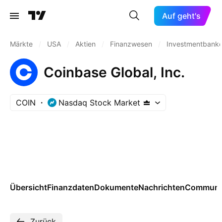
Auf geht's
Märkte
/
USA
/
Aktien
/
Finanzwesen
/
Investmentbanke
Coinbase Global, Inc.
COIN
Nasdaq Stock Market
Übersicht
Finanzdaten
Dokumente
Nachrichten
Communi
Zurück