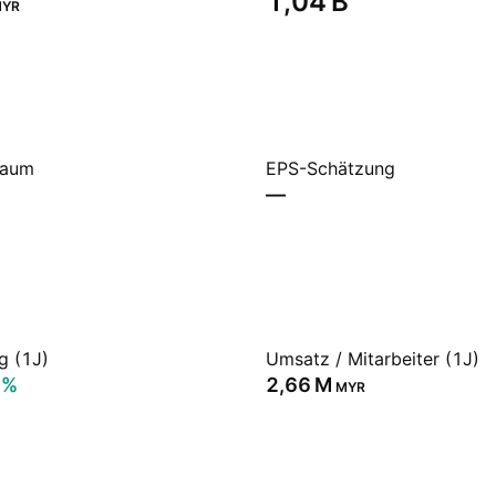
‪1,04 B‬
YR
raum
EPS-Schätzung
—
g (1J)
Umsatz / Mitarbeiter (1J)
9%
‪2,66 M‬
MYR