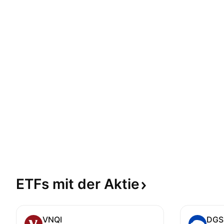
ETFs mit der
Aktie
VNQI
DGS