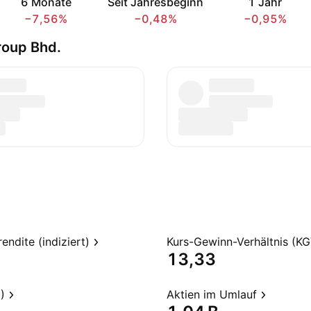
6 Monate
Seit Jahresbeginn
1 Jahr
−7,56%
−0,48%
−0,95%
roup Bhd.
endite (indiziert)
Kurs-Gewinn-Verhältnis (KG
13,33
)
Aktien im Umlauf