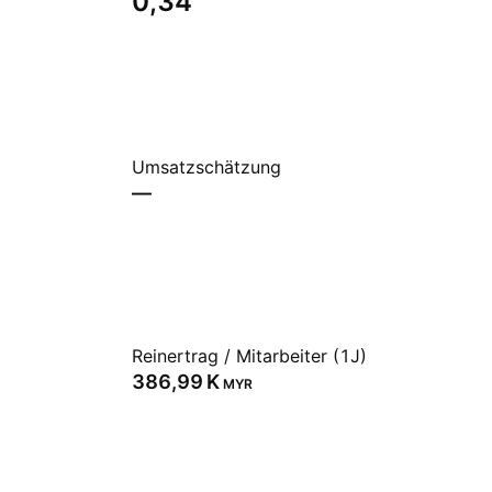
0,34
Umsatzschätzung
—
Reinertrag / Mitarbeiter (1J)
‪386,99 K‬
MYR