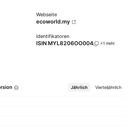
Webseite
ecoworld.my
Identifikatoren
ISIN
MYL8206OO004
+1 mehr
rsion
Jährlich
Mehr
Vierteljährlich