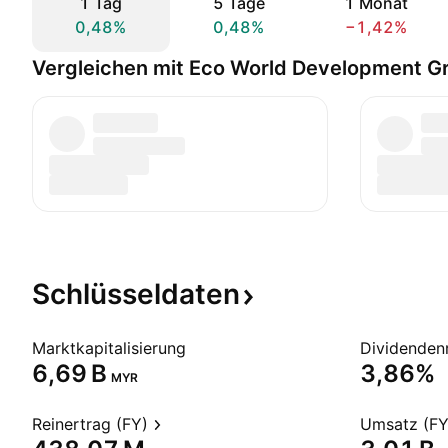
1 Tag
5 Tage
1 Monat
0,48%
0,48%
−1,42%
Vergleichen mit Eco World Development G
Schlüsseldaten
Marktkapitalisierung
Dividendenr
‪6,69 B‬
3,86%
MYR
Reinertrag (FY)
Umsatz (FY