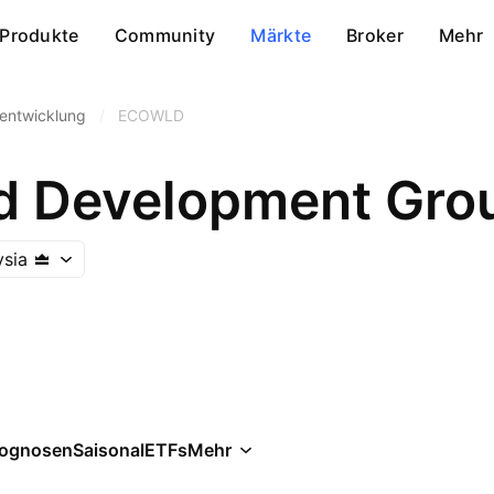
Produkte
Community
Märkte
Broker
Mehr
entwicklung
/
ECOWLD
d Development Gro
ysia
rognosen
Saisonal
ETFs
Mehr