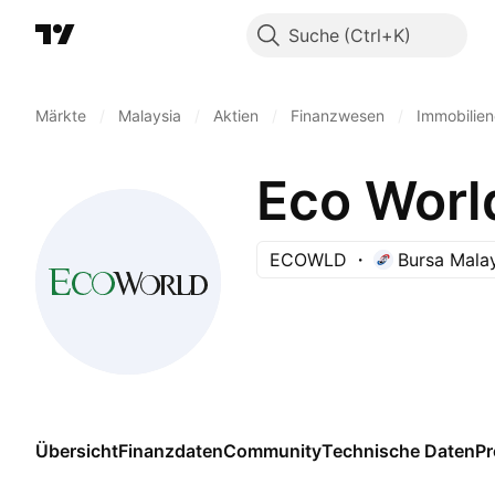
Suche
Märkte
/
Malaysia
/
Aktien
/
Finanzwesen
/
Immobilien
Eco Worl
ECOWLD
Bursa Mala
Übersicht
Finanzdaten
Community
Technische Daten
P