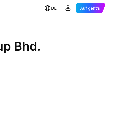
DE
Auf geht's
up Bhd.