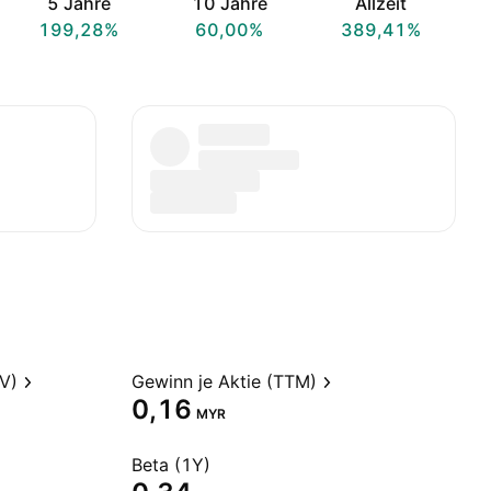
5 Jahre
10 Jahre
Allzeit
199,28%
60,00%
389,41%
V)
Gewinn je Aktie (TTM)
0,16
MYR
Beta (1Y)