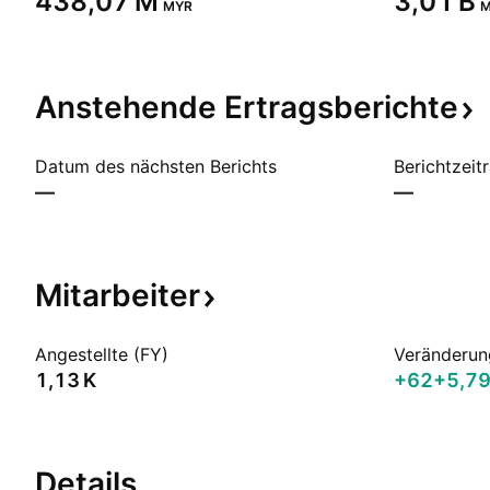
‪438,07 M‬
‪3,01 B‬
MYR
M
Anstehende
Ertragsberichte
Datum des nächsten Berichts
Berichtzeit
—
—
Mitarbeiter
Angestellte (FY)
Veränderun
‪1,13 K‬
+62
+5,7
Details