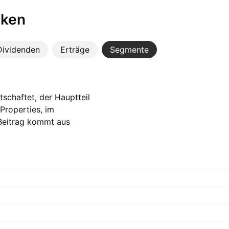
iken
Dividenden
Erträge
Segmente
tschaftet, der Hauptteil
Properties, im
 Beitrag kommt aus
MYR im Vorjahr.