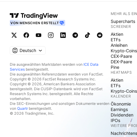
MEHR ALS EI
Supercharts
VON MENSCHEN ERSTELLT
SCREENER
Aktien
ETFs
Anleihen
Deutsch
Krypto-Coins
CEX-Paare
DEX-Paare
Die ausgewählten Marktdaten werden von
ICE Data
Pine
Services
bereitgestellt.
HEATMAPS
Die ausgewählten Referenzdaten werden von FactSet.
Copyright © 2026 FactSet Research Systems Inc.
Aktien
Copyright © 2026, American Bankers Association
ETFs
bereitgestellt. Die CUSIP-Datenbank wird von FactSet
Krypto-Coins
Research Systems Inc. bereitgestellt. Alle Rechte
KALENDER
vorbehalten.
Die SEC-Einreichungen und sonstigen Dokumente werden
Ökonomie
von
Quartr
bereitgestellt.
Earnings
© 2026 TradingView, Inc.
Dividenden
IPOs
WEITERE PR
Nachrichten