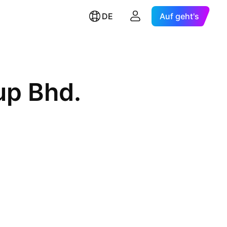
DE
Auf geht's
up Bhd.