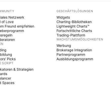
MMUNITY
GESCHÄFTSLÖSUNGEN
iales Netzwerk
Widgets
l of Love
Charting-Bibliotheken
em Freund empfehlen
Lightweight Charts™
heberprogramm
Fortschrittliche Charts
sregeln
Trading-Plattform
eratoren
WACHSTUMSMÖGLICHKEITEN
EN
Werbung
ding
Brokerage Integration
bildung
Partnerprogramm
tors' Picks
Ausbildungsprogramm
E SCRIPT
ikatoren & Strategien
ards
elancer
d Spaces