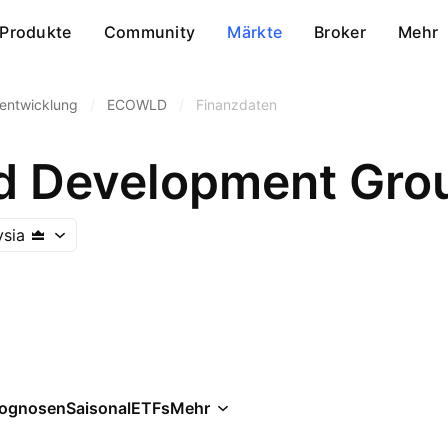
Produkte
Community
Märkte
Broker
Mehr
entwicklung
/
ECOWLD
/
Finanzdaten
d Development Gro
ysia
rognosen
Saisonal
ETFs
Mehr