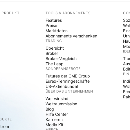
N PRODUKT
TOOLS & ABONNEMENTS
CO
Features
Soz
Preise
Wal
Marktdaten
Ein
Abonnements verschenken
Ur
TRADING
Hau
Mod
Übersicht
IDE
Broker
Broker-Vergleich
Tra
The Leap
Aus
SONDERANGEBOTE
Edi
PIN
Futures der CME Group
Eurex-Termingeschäfte
Ind
US-Aktienbündel
Wiz
ÜBER DAS UNTERNEHMEN
Fre
Pai
Wer wir sind
Weltraummission
Blog
Hilfe Center
ODUKTE
Karrieren
Media Kit
strom
MERCH