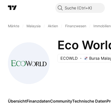
Suche
Märkte
/
Malaysia
/
Aktien
/
Finanzwesen
/
Immobilien
Eco Worl
ECOWLD
Bursa Mala
Übersicht
Finanzdaten
Community
Technische Daten
P