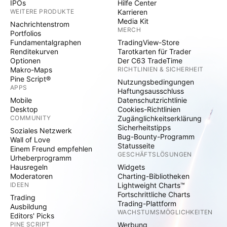
IPOs
Hilfe Center
WEITERE PRODUKTE
Karrieren
Media Kit
Nachrichtenstrom
MERCH
Portfolios
Fundamentalgraphen
TradingView-Store
Renditekurven
Tarotkarten für Trader
Optionen
Der C63 TradeTime
Makro-Maps
RICHTLINIEN & SICHERHEIT
Pine Script®
Nutzungsbedingungen
APPS
Haftungsausschluss
Mobile
Datenschutzrichtlinie
Desktop
Cookies-Richtlinien
COMMUNITY
Zugänglichkeitserklärung
Sicherheitstipps
Soziales Netzwerk
Bug-Bounty-Programm
Wall of Love
Statusseite
Einem Freund empfehlen
GESCHÄFTSLÖSUNGEN
Urheberprogramm
Hausregeln
Widgets
Moderatoren
Charting-Bibliotheken
IDEEN
Lightweight Charts™
Fortschrittliche Charts
Trading
Trading-Plattform
Ausbildung
WACHSTUMSMÖGLICHKEITEN
Editors' Picks
PINE SCRIPT
Werbung