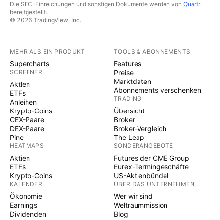
Die SEC-Einreichungen und sonstigen Dokumente werden von
Quartr
bereitgestellt.
© 2026 TradingView, Inc.
MEHR ALS EIN PRODUKT
TOOLS & ABONNEMENTS
Supercharts
Features
SCREENER
Preise
Marktdaten
Aktien
Abonnements verschenken
ETFs
TRADING
Anleihen
Krypto-Coins
Übersicht
CEX-Paare
Broker
DEX-Paare
Broker-Vergleich
Pine
The Leap
HEATMAPS
SONDERANGEBOTE
Aktien
Futures der CME Group
ETFs
Eurex-Termingeschäfte
Krypto-Coins
US-Aktienbündel
KALENDER
ÜBER DAS UNTERNEHMEN
Ökonomie
Wer wir sind
Earnings
Weltraummission
Dividenden
Blog