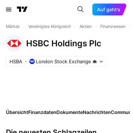
Auf geht's
Märkte
/
Vereinigtes Königreich
/
Aktien
/
Finanzwesen
/
HSBC Holdings Plc
HSBA
London Stock Exchange
Übersicht
Finanzdaten
Dokumente
Nachrichten
Communi
Die neuesten Schlagzeilen