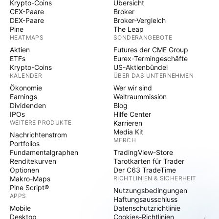
Krypto-Coins
Übersicht
CEX-Paare
Broker
DEX-Paare
Broker-Vergleich
Pine
The Leap
HEATMAPS
SONDERANGEBOTE
Aktien
Futures der CME Group
ETFs
Eurex-Termingeschäfte
Krypto-Coins
US-Aktienbündel
KALENDER
ÜBER DAS UNTERNEHMEN
Ökonomie
Wer wir sind
Earnings
Weltraummission
Dividenden
Blog
IPOs
Hilfe Center
WEITERE PRODUKTE
Karrieren
Media Kit
Nachrichtenstrom
MERCH
Portfolios
Fundamentalgraphen
TradingView-Store
Renditekurven
Tarotkarten für Trader
Optionen
Der C63 TradeTime
Makro-Maps
RICHTLINIEN & SICHERHEIT
Pine Script®
Nutzungsbedingungen
APPS
Haftungsausschluss
Mobile
Datenschutzrichtlinie
Desktop
Cookies-Richtlinien