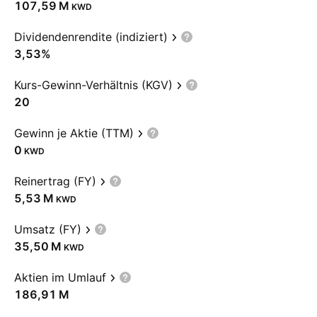
‪107,59 M‬
KWD
Dividendenrendite (indiziert)
3,53%
Kurs-Gewinn-Verhältnis (KGV)
20
Gewinn je Aktie (TTM)
0
KWD
Reinertrag (FY)
‪5,53 M‬
KWD
Umsatz (FY)
‪35,50 M‬
KWD
Aktien im Umlauf
‪186,91 M‬