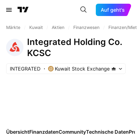
Auf geht's
Märkte
/
Kuwait
/
Aktien
/
Finanzwesen
/
Finanzen/Miet
Integrated Holding Co.
KCSC
INTEGRATED
Kuwait Stock Exchange
Übersicht
Finanzdaten
Community
Technische Daten
Pro