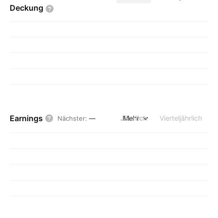
Deckung
Earnings
Jährlich
Mehr
Vierteljährlich
Nächster
:
—