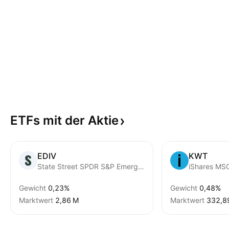
ETFs mit der
Aktie
EDIV
KWT
State Street SPDR S&P Emerging Markets Dividend ETF
iShares MSC
Gewicht
0,23%
Gewicht
0,48%
Marktwert
‪2,86 M‬
Marktwert
‪332,89