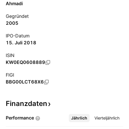
Ahmadi
Gegründet
2005
IPO-Datum
15. Juli 2018
ISIN
KW0EQ0608889
FIGI
BBG00LCT68X6
Finanzdaten
Performance
Jährlich
Mehr
Vierteljährlich