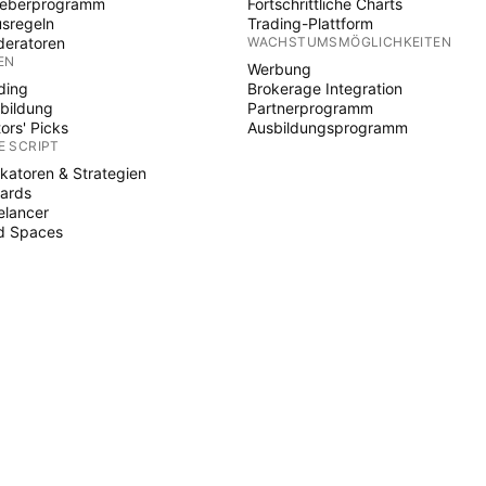
heberprogramm
Fortschrittliche Charts
sregeln
Trading-Plattform
eratoren
WACHSTUMSMÖGLICHKEITEN
EN
Werbung
ding
Brokerage Integration
bildung
Partnerprogramm
tors' Picks
Ausbildungsprogramm
E SCRIPT
ikatoren & Strategien
ards
elancer
d Spaces