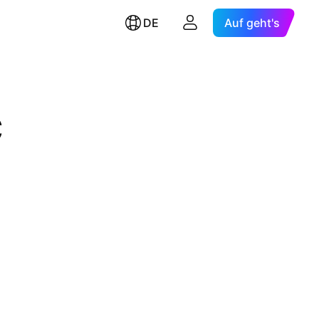
DE
Auf geht's
C