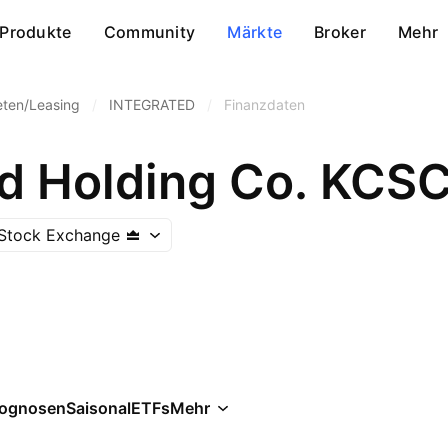
Produkte
Community
Märkte
Broker
Mehr
eten/Leasing
/
INTEGRATED
/
Finanzdaten
ed Holding Co. KCS
 Stock Exchange
rognosen
Saisonal
ETFs
Mehr