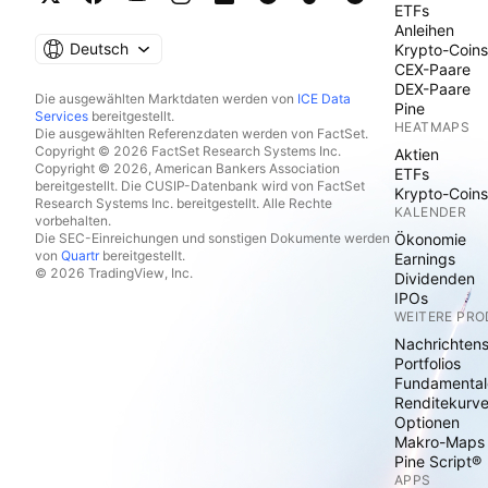
ETFs
Anleihen
Deutsch
Krypto-Coins
CEX-Paare
DEX-Paare
Die ausgewählten Marktdaten werden von
ICE Data
Pine
Services
bereitgestellt.
HEATMAPS
Die ausgewählten Referenzdaten werden von FactSet.
Copyright © 2026 FactSet Research Systems Inc.
Aktien
Copyright © 2026, American Bankers Association
ETFs
bereitgestellt. Die CUSIP-Datenbank wird von FactSet
Krypto-Coins
Research Systems Inc. bereitgestellt. Alle Rechte
KALENDER
vorbehalten.
Die SEC-Einreichungen und sonstigen Dokumente werden
Ökonomie
von
Quartr
bereitgestellt.
Earnings
© 2026 TradingView, Inc.
Dividenden
IPOs
WEITERE PR
Nachrichten
Portfolios
Fundamental
Renditekurv
Optionen
Makro-Maps
Pine Script®
APPS