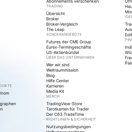
Abonnements verschenken
Ur
TRADING
Hau
Mod
Übersicht
IDE
Broker
Broker-Vergleich
Tra
The Leap
Aus
SONDERANGEBOTE
Edi
PIN
Futures der CME Group
Eurex-Termingeschäfte
Ind
US-Aktienbündel
Wiz
ÜBER DAS UNTERNEHMEN
Fre
Pai
Wer wir sind
Weltraummission
Blog
Hilfe Center
ODUKTE
Karrieren
Media Kit
strom
MERCH
graphen
TradingView-Store
en
Tarotkarten für Trader
Der C63 TradeTime
RICHTLINIEN & SICHERHEIT
Nutzungsbedingungen
Haftungsausschluss