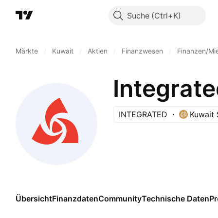
Suche
Märkte
/
Kuwait
/
Aktien
/
Finanzwesen
/
Finanzen/Mi
Integrat
INTEGRATED
Kuwait
Übersicht
Finanzdaten
Community
Technische Daten
P