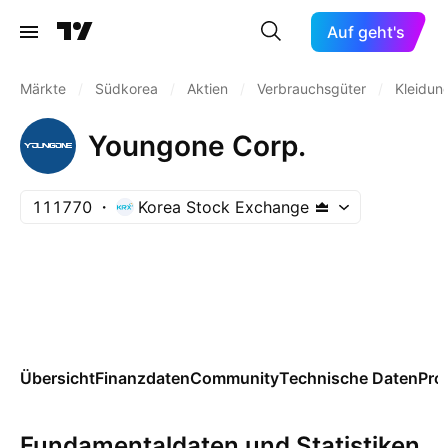
Auf geht's
Märkte
/
Südkorea
/
Aktien
/
Verbrauchsgüter
/
Kleidun
Youngone Corp.
111770
Korea Stock Exchange
Übersicht
Finanzdaten
Community
Technische Daten
Pro
Fundamentaldaten und Statistiken