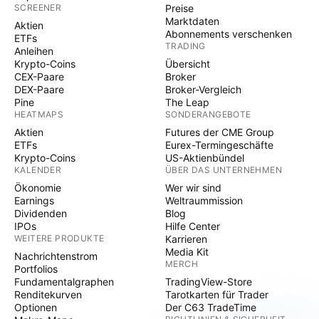
SCREENER
Preise
Marktdaten
Aktien
Abonnements verschenken
ETFs
TRADING
Anleihen
Krypto-Coins
Übersicht
CEX-Paare
Broker
DEX-Paare
Broker-Vergleich
Pine
The Leap
HEATMAPS
SONDERANGEBOTE
Aktien
Futures der CME Group
ETFs
Eurex-Termingeschäfte
Krypto-Coins
US-Aktienbündel
KALENDER
ÜBER DAS UNTERNEHMEN
Ökonomie
Wer wir sind
Earnings
Weltraummission
Dividenden
Blog
IPOs
Hilfe Center
WEITERE PRODUKTE
Karrieren
Media Kit
Nachrichtenstrom
MERCH
Portfolios
Fundamentalgraphen
TradingView-Store
Renditekurven
Tarotkarten für Trader
Optionen
Der C63 TradeTime