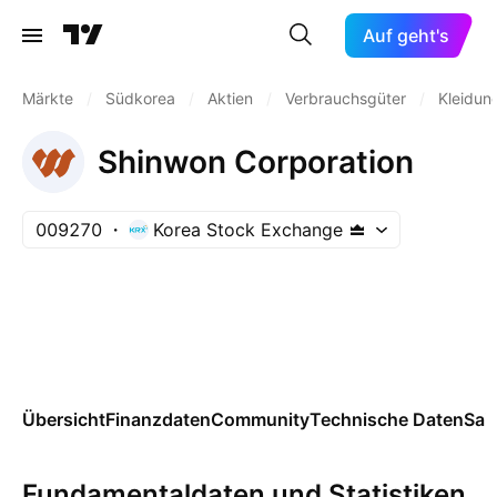
Auf geht's
Märkte
/
Südkorea
/
Aktien
/
Verbrauchsgüter
/
Kleidun
Shinwon Corporation
009270
Korea Stock Exchange
Übersicht
Finanzdaten
Community
Technische Daten
Sai
Fundamentaldaten und Statistiken