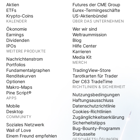
Aktien
Futures der CME Group
ETFs
Eurex-Termingeschäfte
Krypto-Coins
US-Aktienbündel
KALENDER
ÜBER DAS UNTERNEHMEN
Ökonomie
Wer wir sind
Earnings
Weltraummission
Dividenden
Blog
IPOs
Hilfe Center
WEITERE PRODUKTE
Karrieren
Media Kit
Nachrichtenstrom
MERCH
Portfolios
Fundamentalgraphen
TradingView-Store
Renditekurven
Tarotkarten für Trader
Optionen
Der C63 TradeTime
Makro-Maps
RICHTLINIEN & SICHERHEIT
Pine Script®
Nutzungsbedingungen
APPS
Haftungsausschluss
Mobile
Datenschutzrichtlinie
Desktop
Cookies-Richtlinien
COMMUNITY
Zugänglichkeitserklärung
Sicherheitstipps
Soziales Netzwerk
Bug-Bounty-Programm
Wall of Love
Statusseite
Einem Freund empfehlen
GESCHÄFTSLÖSUNGEN