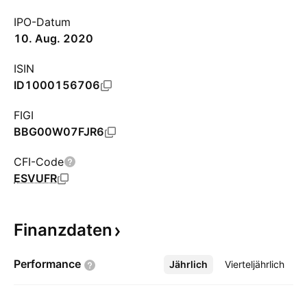
IPO-Datum
10. Aug. 2020
ISIN
ID1000156706
FIGI
BBG00W07FJR6
CFI-Code
ESVUFR
Finanzdaten
Performance
Jährlich
Mehr
Vierteljährlich