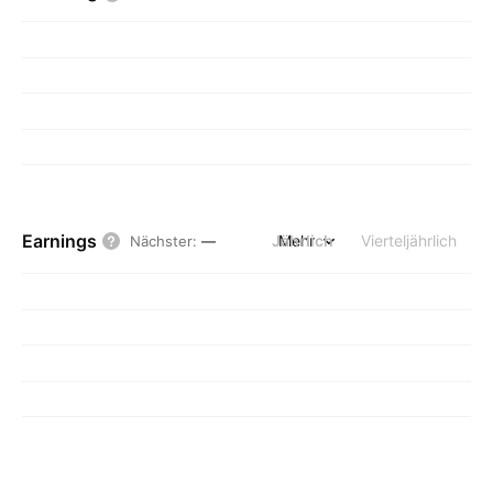
Earnings
Jährlich
Mehr
Vierteljährlich
Nächster
:
—