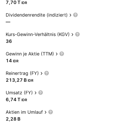
‪7,70 T‬
IDR
Dividendenrendite (indiziert)
—
Kurs-Gewinn-Verhältnis (KGV)
36
Gewinn je Aktie (TTM)
14
IDR
Reinertrag (FY)
‪213,27 B‬
IDR
Umsatz (FY)
‪6,74 T‬
IDR
Aktien im Umlauf
‪2,28 B‬