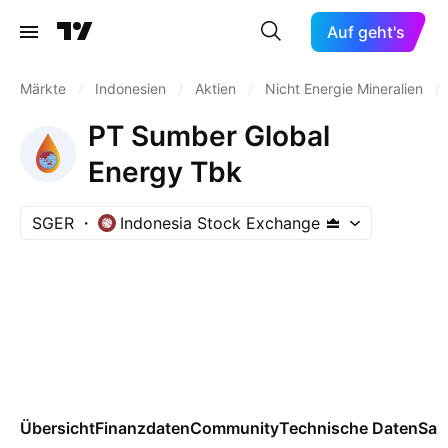
Auf geht's
Märkte
/
Indonesien
/
Aktien
/
Nicht Energie Mineralien
/
PT Sumber Global
Energy Tbk
SGER
Indonesia Stock Exchange
Übersicht
Finanzdaten
Community
Technische Daten
Sai