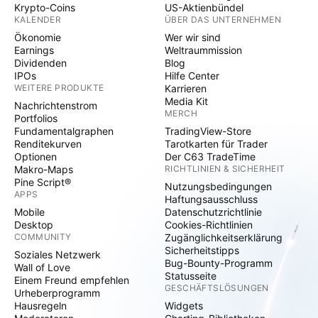
Krypto-Coins
US-Aktienbündel
KALENDER
ÜBER DAS UNTERNEHMEN
Ökonomie
Wer wir sind
Earnings
Weltraummission
Dividenden
Blog
IPOs
Hilfe Center
WEITERE PRODUKTE
Karrieren
Media Kit
Nachrichtenstrom
MERCH
Portfolios
Fundamentalgraphen
TradingView-Store
Renditekurven
Tarotkarten für Trader
Optionen
Der C63 TradeTime
Makro-Maps
RICHTLINIEN & SICHERHEIT
Pine Script®
Nutzungsbedingungen
APPS
Haftungsausschluss
Mobile
Datenschutzrichtlinie
Desktop
Cookies-Richtlinien
COMMUNITY
Zugänglichkeitserklärung
Sicherheitstipps
Soziales Netzwerk
Bug-Bounty-Programm
Wall of Love
Statusseite
Einem Freund empfehlen
GESCHÄFTSLÖSUNGEN
Urheberprogramm
Hausregeln
Widgets