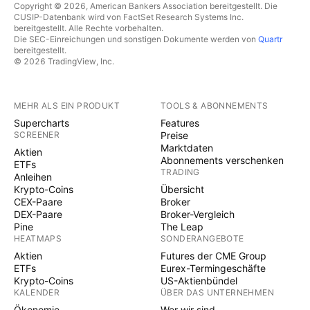
Copyright © 2026, American Bankers Association bereitgestellt. Die
CUSIP-Datenbank wird von FactSet Research Systems Inc.
bereitgestellt. Alle Rechte vorbehalten.
Die SEC-Einreichungen und sonstigen Dokumente werden von
Quartr
bereitgestellt.
© 2026 TradingView, Inc.
MEHR ALS EIN PRODUKT
TOOLS & ABONNEMENTS
Supercharts
Features
SCREENER
Preise
Marktdaten
Aktien
Abonnements verschenken
ETFs
TRADING
Anleihen
Krypto-Coins
Übersicht
CEX-Paare
Broker
DEX-Paare
Broker-Vergleich
Pine
The Leap
HEATMAPS
SONDERANGEBOTE
Aktien
Futures der CME Group
ETFs
Eurex-Termingeschäfte
Krypto-Coins
US-Aktienbündel
KALENDER
ÜBER DAS UNTERNEHMEN
Ökonomie
Wer wir sind