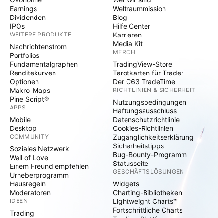
Earnings
Weltraummission
Dividenden
Blog
IPOs
Hilfe Center
WEITERE PRODUKTE
Karrieren
Media Kit
Nachrichtenstrom
MERCH
Portfolios
Fundamentalgraphen
TradingView-Store
Renditekurven
Tarotkarten für Trader
Optionen
Der C63 TradeTime
Makro-Maps
RICHTLINIEN & SICHERHEIT
Pine Script®
Nutzungsbedingungen
APPS
Haftungsausschluss
Mobile
Datenschutzrichtlinie
Desktop
Cookies-Richtlinien
COMMUNITY
Zugänglichkeitserklärung
Sicherheitstipps
Soziales Netzwerk
Bug-Bounty-Programm
Wall of Love
Statusseite
Einem Freund empfehlen
GESCHÄFTSLÖSUNGEN
Urheberprogramm
Hausregeln
Widgets
Moderatoren
Charting-Bibliotheken
IDEEN
Lightweight Charts™
Fortschrittliche Charts
Trading