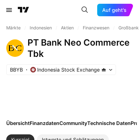
Auf geht's
Märkte
/
Indonesien
/
Aktien
/
Finanzwesen
/
Großbank
PT Bank Neo Commerce
Tbk
BBYB
Indonesia Stock Exchange
Übersicht
Finanzdaten
Community
Technische Daten
Pro
Kursziel
Istwerte und Schätzungen