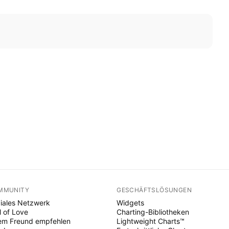
MMUNITY
GESCHÄFTSLÖSUNGEN
iales Netzwerk
Widgets
l of Love
Charting-Bibliotheken
em Freund empfehlen
Lightweight Charts™