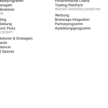
heberprogramm
Fortschrittliche Charts
sregeln
Trading-Plattform
eratoren
WACHSTUMSMÖGLICHKEITEN
EN
Werbung
ding
Brokerage Integration
bildung
Partnerprogramm
tors' Picks
Ausbildungsprogramm
E SCRIPT
ikatoren & Strategien
ards
elancer
d Spaces