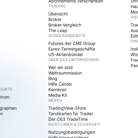
Abonnements verschenken
Ur
TRADING
Hau
Mod
Übersicht
IDE
Broker
Broker-Vergleich
Tra
The Leap
Aus
SONDERANGEBOTE
Edi
PIN
Futures der CME Group
Eurex-Termingeschäfte
Ind
US-Aktienbündel
Wiz
ÜBER DAS UNTERNEHMEN
Fre
Pai
Wer wir sind
Weltraummission
Blog
Hilfe Center
ODUKTE
Karrieren
Media Kit
strom
MERCH
graphen
TradingView-Store
en
Tarotkarten für Trader
Der C63 TradeTime
RICHTLINIEN & SICHERHEIT
Nutzungsbedingungen
Haftungsausschluss