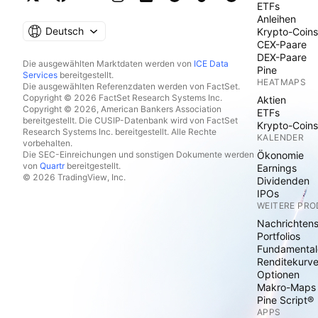
ETFs
Anleihen
Deutsch
Krypto-Coins
CEX-Paare
DEX-Paare
Die ausgewählten Marktdaten werden von
ICE Data
Pine
Services
bereitgestellt.
HEATMAPS
Die ausgewählten Referenzdaten werden von FactSet.
Copyright © 2026 FactSet Research Systems Inc.
Aktien
Copyright © 2026, American Bankers Association
ETFs
bereitgestellt. Die CUSIP-Datenbank wird von FactSet
Krypto-Coins
Research Systems Inc. bereitgestellt. Alle Rechte
KALENDER
vorbehalten.
Die SEC-Einreichungen und sonstigen Dokumente werden
Ökonomie
von
Quartr
bereitgestellt.
Earnings
© 2026 TradingView, Inc.
Dividenden
IPOs
WEITERE PR
Nachrichten
Portfolios
Fundamental
Renditekurv
Optionen
Makro-Maps
Pine Script®
APPS