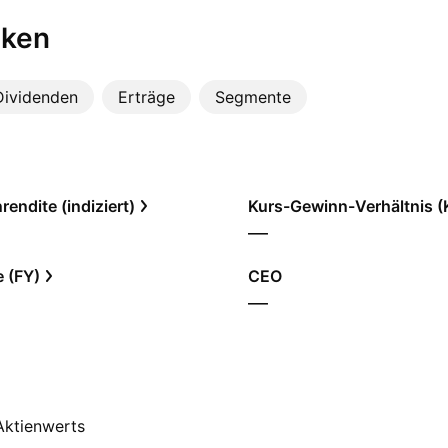
iken
Dividenden
Erträge
Segmente
endite (indiziert)
Kurs-Gewinn-Verhältnis 
—
e (FY)
CEO
—
 Aktienwerts