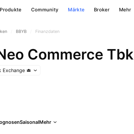
Produkte
Community
Märkte
Broker
Mehr
ken
/
BBYB
/
Finanzdaten
 Neo Commerce Tbk
k Exchange
rognosen
Saisonal
Mehr