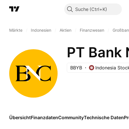
Suche
Märkte
/
Indonesien
/
Aktien
/
Finanzwesen
/
Großban
PT Bank
BBYB
Indonesia Stoc
Übersicht
Finanzdaten
Community
Technische Daten
P