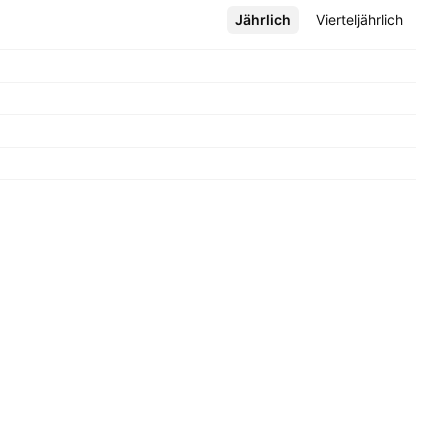
Jährlich
Mehr
Vierteljährlich