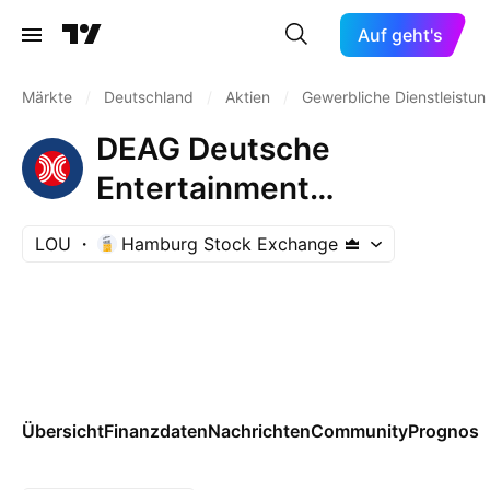
Auf geht's
Märkte
/
Deutschland
/
Aktien
/
Gewerbliche Dienstleistu
DEAG Deutsche
Entertainment
Aktiengesellschaft
LOU
Hamburg Stock Exchange
Übersicht
Finanzdaten
Nachrichten
Community
Prognose