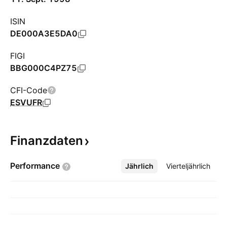
ISIN
DE000A3E5DA0
FIGI
BBG000C4PZ75
CFI-Code
ESVUFR
Finanzdaten
Performance
Jährlich
Mehr
Vierteljährlich