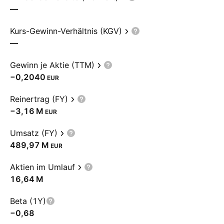
—
Kurs-Gewinn-Verhältnis (KGV)
—
Gewinn je Aktie (TTM)
−0,2040
EUR
Reinertrag (FY)
‪−3,16 M‬
EUR
Umsatz (FY)
‪489,97 M‬
EUR
Aktien im Umlauf
‪16,64 M‬
Beta (1Y)
−0,68