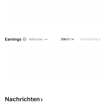
Earnings
Jährlich
Mehr
Vierteljährlich
Nächster
:
—
Nachrichten