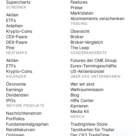
Supercharts
Features
SCREENER
Preise
Marktdaten
Aktien
Abonnements verschenken
ETFs
TRADING
Anleihen
Krypto-Coins
Übersicht
CEX-Paare
Broker
DEX-Paare
Broker-Vergleich
Pine
The Leap
HEATMAPS
SONDERANGEBOTE
Aktien
Futures der CME Group
ETFs
Eurex-Termingeschäfte
Krypto-Coins
US-Aktienbündel
KALENDER
ÜBER DAS UNTERNEHMEN
Ökonomie
Wer wir sind
Earnings
Weltraummission
Dividenden
Blog
IPOs
Hilfe Center
WEITERE PRODUKTE
Karrieren
Media Kit
Nachrichtenstrom
MERCH
Portfolios
Fundamentalgraphen
TradingView-Store
Renditekurven
Tarotkarten für Trader
Optionen
Der C63 TradeTime