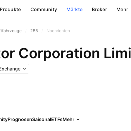
Produkte
Community
Märkte
Broker
Mehr
ftfahrzeuge
/
2B5
/
Nachrichten
or Corporation Limi
 Exchange
ity
Prognosen
Saisonal
ETFs
Mehr