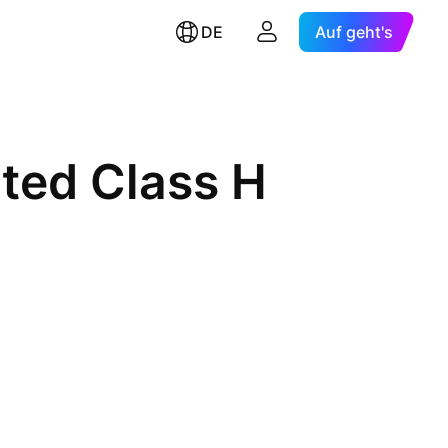
DE
Auf geht's
ted Class H