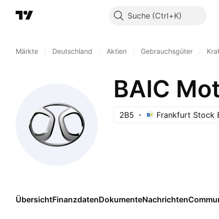
Suche
Märkte
/
Deutschland
/
Aktien
/
Gebrauchsgüter
/
Kra
BAIC Mot
2B5
Frankfurt Stock
Übersicht
Finanzdaten
Dokumente
Nachrichten
Commun