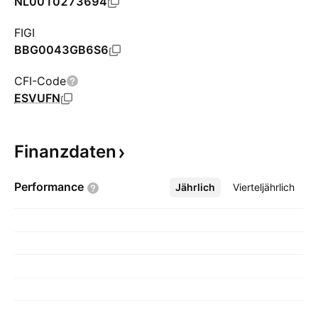
NL0010273694
FIGI
BBG0043GB6S6
CFI-Code
ESVUFN
Finanzdaten
Performance
Jährlich
Mehr
Vierteljährlich