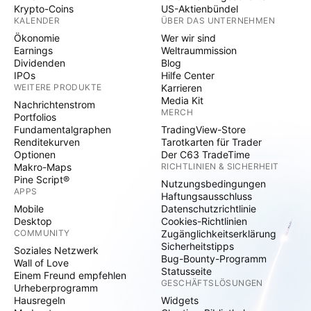
Krypto-Coins
US-Aktienbündel
KALENDER
ÜBER DAS UNTERNEHMEN
Ökonomie
Wer wir sind
Earnings
Weltraummission
Dividenden
Blog
IPOs
Hilfe Center
WEITERE PRODUKTE
Karrieren
Media Kit
Nachrichtenstrom
MERCH
Portfolios
Fundamentalgraphen
TradingView-Store
Renditekurven
Tarotkarten für Trader
Optionen
Der C63 TradeTime
Makro-Maps
RICHTLINIEN & SICHERHEIT
Pine Script®
Nutzungsbedingungen
APPS
Haftungsausschluss
Mobile
Datenschutzrichtlinie
Desktop
Cookies-Richtlinien
COMMUNITY
Zugänglichkeitserklärung
Sicherheitstipps
Soziales Netzwerk
Bug-Bounty-Programm
Wall of Love
Statusseite
Einem Freund empfehlen
GESCHÄFTSLÖSUNGEN
Urheberprogramm
Hausregeln
Widgets