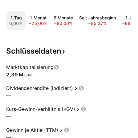
1 Tag
1 Monat
6 Monate
Seit Jahresbeginn
1 Jahr
0,00%
−25,00%
−80,00%
−85,37%
−89,8
Schlüsseldaten
Marktkapitalisierung
‪2,39 M‬
EUR
Dividendenrendite (indiziert)
—
Kurs-Gewinn-Verhältnis (KGV)
—
Gewinn je Aktie (TTM)
—