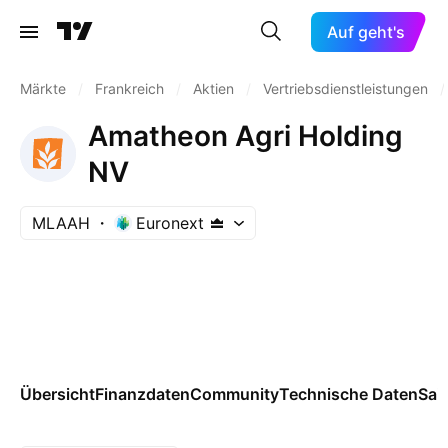
Auf geht's
Märkte
/
Frankreich
/
Aktien
/
Vertriebsdienstleistungen
/
Amatheon Agri Holding
NV
MLAAH
Euronext
Übersicht
Finanzdaten
Community
Technische Daten
Sai