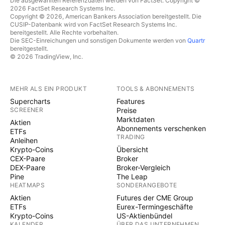
Die ausgewählten Referenzdaten werden von FactSet. Copyright ©
2026 FactSet Research Systems Inc.
Copyright © 2026, American Bankers Association bereitgestellt. Die
CUSIP-Datenbank wird von FactSet Research Systems Inc.
bereitgestellt. Alle Rechte vorbehalten.
Die SEC-Einreichungen und sonstigen Dokumente werden von
Quartr
bereitgestellt.
© 2026 TradingView, Inc.
MEHR ALS EIN PRODUKT
TOOLS & ABONNEMENTS
Supercharts
Features
SCREENER
Preise
Marktdaten
Aktien
Abonnements verschenken
ETFs
TRADING
Anleihen
Krypto-Coins
Übersicht
CEX-Paare
Broker
DEX-Paare
Broker-Vergleich
Pine
The Leap
HEATMAPS
SONDERANGEBOTE
Aktien
Futures der CME Group
ETFs
Eurex-Termingeschäfte
Krypto-Coins
US-Aktienbündel
KALENDER
ÜBER DAS UNTERNEHMEN