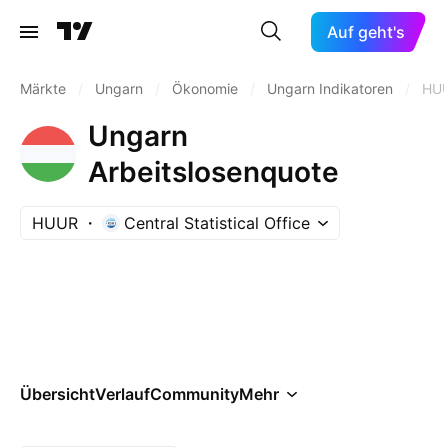
Auf geht's
Märkte
/
Ungarn
/
Ökonomie
/
Ungarn Indikatoren
/
HU
Ungarn
Arbeitslosenquote
HUUR
Central Statistical Office
Übersicht
Verlauf
Community
Mehr