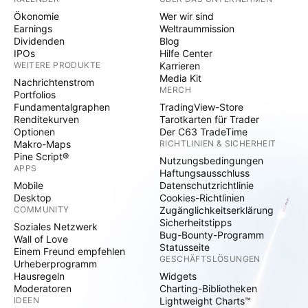
Ökonomie
Wer wir sind
Earnings
Weltraummission
Dividenden
Blog
IPOs
Hilfe Center
WEITERE PRODUKTE
Karrieren
Media Kit
Nachrichtenstrom
MERCH
Portfolios
Fundamentalgraphen
TradingView-Store
Renditekurven
Tarotkarten für Trader
Optionen
Der C63 TradeTime
Makro-Maps
RICHTLINIEN & SICHERHEIT
Pine Script®
Nutzungsbedingungen
APPS
Haftungsausschluss
Mobile
Datenschutzrichtlinie
Desktop
Cookies-Richtlinien
COMMUNITY
Zugänglichkeitserklärung
Sicherheitstipps
Soziales Netzwerk
Bug-Bounty-Programm
Wall of Love
Statusseite
Einem Freund empfehlen
GESCHÄFTSLÖSUNGEN
Urheberprogramm
Hausregeln
Widgets
Moderatoren
Charting-Bibliotheken
IDEEN
Lightweight Charts™