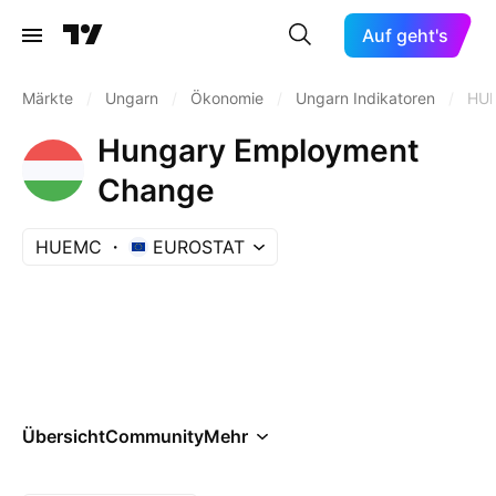
Auf geht's
Märkte
/
Ungarn
/
Ökonomie
/
Ungarn Indikatoren
/
HU
Hungary Employment
Change
HUEMC
EUROSTAT
Übersicht
Community
Mehr