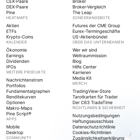
CEX-Paare
Broker
DEX-Paare
Broker-Vergleich
Pine
The Leap
HEATMAPS
SONDERANGEBOTE
Aktien
Futures der CME Group
ETFs
Eurex-Termingeschäfte
Krypto-Coins
US-Aktienbündel
KALENDER
ÜBER DAS UNTERNEHMEN
Ökonomie
Wer wir sind
Earnings
Weltraummission
Dividenden
Blog
IPOs
Hilfe Center
WEITERE PRODUKTE
Karrieren
Media Kit
Nachrichtenstrom
MERCH
Portfolios
Fundamentalgraphen
TradingView-Store
Renditekurven
Tarotkarten für Trader
Optionen
Der C63 TradeTime
Makro-Maps
RICHTLINIEN & SICHERHEIT
Pine Script®
Nutzungsbedingungen
APPS
Haftungsausschluss
Mobile
Datenschutzrichtlinie
Desktop
Cookies-Richtlinien
COMMUNITY
Zugänglichkeitserklärung