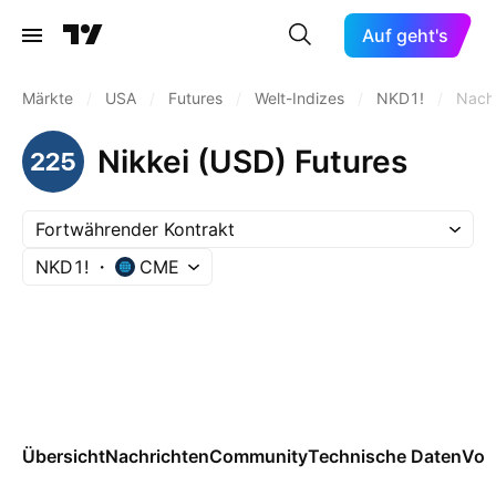
Auf geht's
Märkte
/
USA
/
Futures
/
Welt-Indizes
/
NKD1!
/
Nach
Nikkei (USD) Futures
Fortwährender Kontrakt
NKD1!
CME
Übersicht
Nachrichten
Community
Technische Daten
Vor