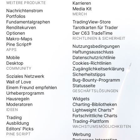
WEITERE PRODUKTE
Karrieren
Media Kit
Nachrichtenstrom
MERCH
Portfolios
Fundamentalgraphen
TradingView-Store
Renditekurven
Tarotkarten für Trader
Optionen
Der C63 TradeTime
Makro-Maps
RICHTLINIEN & SICHERHEIT
Pine Script®
Nutzungsbedingungen
APPS
Haftungsausschluss
Mobile
Datenschutzrichtlinie
Desktop
Cookies-Richtlinien
COMMUNITY
Zugänglichkeitserklärung
Sicherheitstipps
Soziales Netzwerk
Bug-Bounty-Programm
Wall of Love
Statusseite
Einem Freund empfehlen
GESCHÄFTSLÖSUNGEN
Urheberprogramm
Hausregeln
Widgets
Moderatoren
Charting-Bibliotheken
IDEEN
Lightweight Charts™
Fortschrittliche Charts
Trading
Trading-Plattform
Ausbildung
WACHSTUMSMÖGLICHKEITEN
Editors' Picks
PINE SCRIPT
Werbung
Brokerage Integration