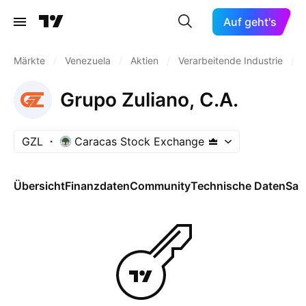
Auf geht's
Märkte
/
Venezuela
/
Aktien
/
Verarbeitende Industrie
/
Grupo Zuliano, C.A.
GZL
Caracas Stock Exchange
Übersicht
Finanzdaten
Community
Technische Daten
Sai