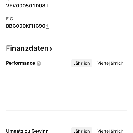
VEV000501008
FIGI
BBG000KFHG90
Finanzdaten
Performance
Jährlich
Mehr
Vierteljährlich
Umsatz zu Gewinn
Jährlich
Mehr
Vierteljährlich