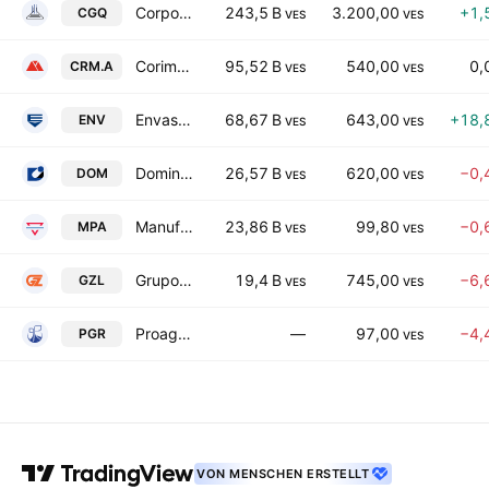
Corporacion Grupo Quimico S.A.C.A.
243,5 B
3.200,00
+1,
CGQ
VES
VES
Corimon CA Class A
95,52 B
540,00
0,
CRM.A
VES
VES
Envases Venezolanos, C.A.
68,67 B
643,00
+18,
ENV
VES
VES
Dominguez & Cia SA
26,57 B
620,00
−0,
DOM
VES
VES
Manufacturas de Papel CA
23,86 B
99,80
−0,
MPA
VES
VES
Grupo Zuliano, C.A.
19,4 B
745,00
−6,
GZL
VES
VES
Proagro Compania Anonima
—
97,00
−4,
PGR
VES
VON MENSCHEN ERSTELLT