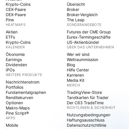
Krypto-Coins
Übersicht
CEX-Paare
Broker
DEX-Paare
Broker-Vergleich
Pine
The Leap
HEATMAPS
SONDERANGEBOTE
Aktien
Futures der CME Group
ETFs
Eurex-Termingeschäfte
Krypto-Coins
US-Aktienbündel
KALENDER
ÜBER DAS UNTERNEHMEN
Ökonomie
Wer wir sind
Earnings
Weltraummission
Dividenden
Blog
IPOs
Hilfe Center
WEITERE PRODUKTE
Karrieren
Media Kit
Nachrichtenstrom
MERCH
Portfolios
Fundamentalgraphen
TradingView-Store
Renditekurven
Tarotkarten für Trader
Optionen
Der C63 TradeTime
Makro-Maps
RICHTLINIEN & SICHERHEIT
Pine Script®
Nutzungsbedingungen
APPS
Haftungsausschluss
Mobile
Datenschutzrichtlinie