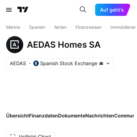
Auf geht's
Märkte
/
Spanien
/
Aktien
/
Finanzwesen
/
Immobilienen
AEDAS Homes SA
AEDAS
Spanish Stock Exchange
Übersicht
Finanzdaten
Dokumente
Nachrichten
Communi
Vollbild-Chart