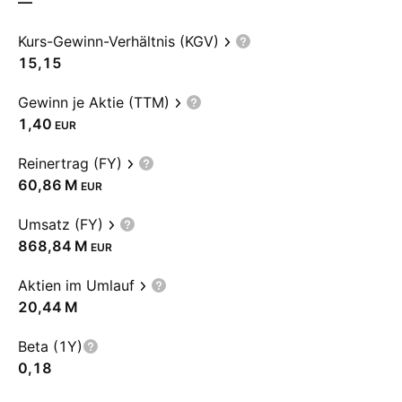
—
Kurs-Gewinn-Verhältnis (KGV)
15,15
Gewinn je Aktie (TTM)
1,40
EUR
Reinertrag (FY)
‪60,86 M‬
EUR
Umsatz (FY)
‪868,84 M‬
EUR
Aktien im Umlauf
‪20,44 M‬
Beta (1Y)
0,18