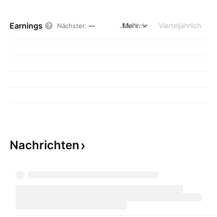
Earnings
Jährlich
Mehr
Vierteljährlich
Nächster
:
—
Nachrichten