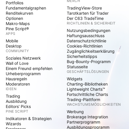
MERCH
Portfolios
Fundamentalgraphen
TradingView-Store
Renditekurven
Tarotkarten für Trader
Optionen
Der C63 TradeTime
Makro-Maps
RICHTLINIEN & SICHERHEIT
Pine Script®
Nutzungsbedingungen
APPS
Haftungsausschluss
Mobile
Datenschutzrichtlinie
Desktop
Cookies-Richtlinien
COMMUNITY
Zugänglichkeitserklärung
Sicherheitstipps
Soziales Netzwerk
Bug-Bounty-Programm
Wall of Love
Statusseite
Einem Freund empfehlen
GESCHÄFTSLÖSUNGEN
Urheberprogramm
Hausregeln
Widgets
Moderatoren
Charting-Bibliotheken
IDEEN
Lightweight Charts™
Fortschrittliche Charts
Trading
Trading-Plattform
Ausbildung
WACHSTUMSMÖGLICHKEITEN
Editors' Picks
PINE SCRIPT
Werbung
Brokerage Integration
Indikatoren & Strategien
Partnerprogramm
Wizards
Ausbildungsprogramm
Freelancer