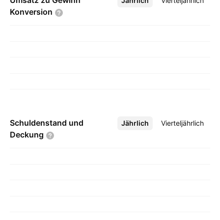
Umsatz zu Gewinn
Jährlich
Mehr
Vierteljährlich
Konversion
Schuldenstand und
Jährlich
Mehr
Vierteljährlich
Deckung