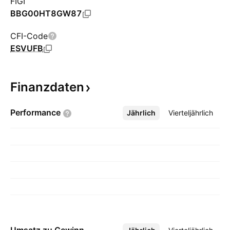
FIGI
BBG00HT8GW87
CFI-Code
ESVUFB
Finanzdaten
Performance
Jährlich
Mehr
Vierteljährlich