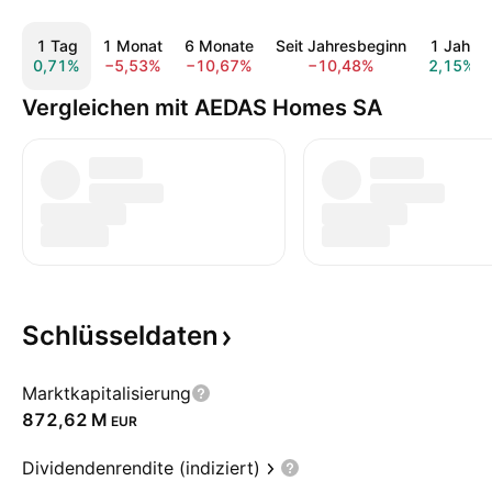
1 Tag
1 Monat
6 Monate
Seit Jahresbeginn
1 Jahr
0,71%
−5,53%
−10,67%
−10,48%
2,15%
Vergleichen mit AEDAS Homes SA
Schlüsseldaten
Marktkapitalisierung
‪872,62 M‬
EUR
Dividendenrendite (indiziert)