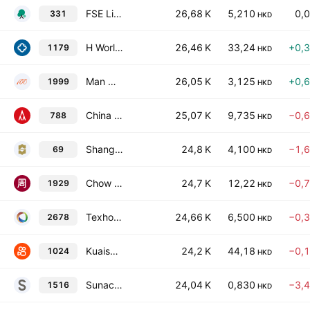
FSE Lifestyle Services Limited
26,68 K
5,210
0,
331
HKD
H World Group Limited
26,46 K
33,24
+0,
1179
HKD
Man Wah Holdings Limited
26,05 K
3,125
+0,
1999
HKD
China Tower Corp. Ltd. Class H
25,07 K
9,735
−0,
788
HKD
Shangri-La Asia Limited
24,8 K
4,100
−1,
69
HKD
Chow Tai Fook Jewellery Group Limited
24,7 K
12,22
−0,
1929
HKD
Texhong International Group Limited
24,66 K
6,500
−0,
2678
HKD
Kuaishou Technology Class B
24,2 K
44,18
−0,
1024
HKD
Sunac Services Holdings Ltd.
24,04 K
0,830
−3,
1516
HKD