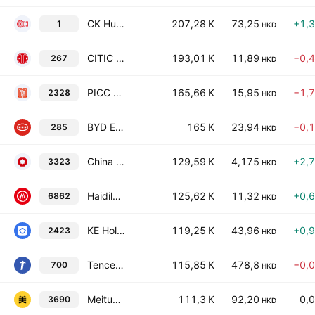
CK Hutchison Holdings Ltd
207,28 K
73,25
+1,
1
HKD
CITIC Limited
193,01 K
11,89
−0,
267
HKD
PICC Property & Casualty Co., Ltd. Class H
165,66 K
15,95
−1,
2328
HKD
BYD Electronic (International) Co., Ltd.
165 K
23,94
−0,
285
HKD
China National Building Material Co. Ltd. Class H
129,59 K
4,175
+2,
3323
HKD
Haidilao International Holding Ltd.
125,62 K
11,32
+0,
6862
HKD
KE Holdings, Inc. Class A
119,25 K
43,96
+0,
2423
HKD
Tencent Holdings Ltd
115,85 K
478,8
−0,
700
HKD
Meituan Class B
111,3 K
92,20
0,
3690
HKD