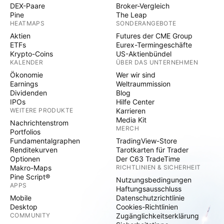
DEX-Paare
Broker-Vergleich
Pine
The Leap
HEATMAPS
SONDERANGEBOTE
Aktien
Futures der CME Group
ETFs
Eurex-Termingeschäfte
Krypto-Coins
US-Aktienbündel
KALENDER
ÜBER DAS UNTERNEHMEN
Ökonomie
Wer wir sind
Earnings
Weltraummission
Dividenden
Blog
IPOs
Hilfe Center
WEITERE PRODUKTE
Karrieren
Media Kit
Nachrichtenstrom
MERCH
Portfolios
Fundamentalgraphen
TradingView-Store
Renditekurven
Tarotkarten für Trader
Optionen
Der C63 TradeTime
Makro-Maps
RICHTLINIEN & SICHERHEIT
Pine Script®
Nutzungsbedingungen
APPS
Haftungsausschluss
Mobile
Datenschutzrichtlinie
Desktop
Cookies-Richtlinien
COMMUNITY
Zugänglichkeitserklärung