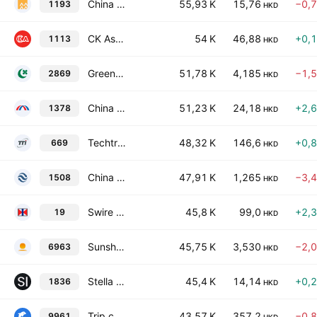
China Resources Gas Group Limited
55,93 K
15,76
−0,
1193
HKD
CK Asset Holdings Limited
54 K
46,88
+0,
1113
HKD
Greentown Service Group Co. Ltd.
51,78 K
4,185
−1,
2869
HKD
China Hongqiao Group Ltd.
51,23 K
24,18
+2,
1378
HKD
Techtronic Industries Co., Ltd.
48,32 K
146,6
+0,
669
HKD
China Reinsurance (Group) Corp. Class H
47,91 K
1,265
−3,
1508
HKD
Swire Pacific Limited Class A
45,8 K
99,0
+2,
19
HKD
Sunshine Insurance Group Co. Ltd.
45,75 K
3,530
−2,
6963
HKD
Stella International Holdings Limited
45,4 K
14,14
+0,
1836
HKD
Trip.com Group Ltd.
43,57 K
357,2
−0,
9961