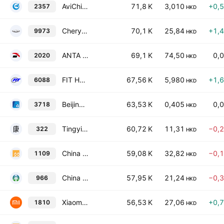
AviChina Industry & Technology Co. Ltd. Class H
71,8 K
3,010
+0,
2357
HKD
Chery Automobile Co.,Ltd. Class H
70,1 K
25,84
+1,
9973
HKD
ANTA Sports Products Ltd.
69,1 K
74,50
0,
2020
HKD
FIT Hon Teng Limited
67,56 K
5,980
+1,
6088
HKD
Beijing Enterprises Urban Resources Group Ltd.
63,53 K
0,405
0,
3718
HKD
Tingyi (Cayman Islands) Holding Corp.
60,72 K
11,31
−0,
322
HKD
China Resources Land Limited
59,08 K
32,82
−0,
1109
HKD
China Taiping Insurance Holdings Co., Ltd.
57,95 K
21,24
−0,
966
HKD
Xiaomi Corporation Class B
56,53 K
27,06
+0,
1810
HKD