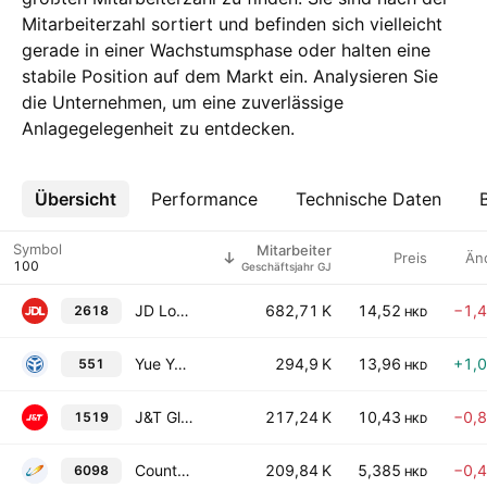
Mitarbeiterzahl sortiert und befinden sich vielleicht
gerade in einer Wachstumsphase oder halten eine
stabile Position auf dem Markt ein. Analysieren Sie
die Unternehmen, um eine zuverlässige
Anlagegelegenheit zu entdecken.
Übersicht
Mehr
Performance
Technische Daten
Symbol
Mitarbeiter
Preis
Än
Geschäftsjahr GJ
JD Logistics, Inc.
682,71 K
14,52
−1,
2618
HKD
Yue Yuen Industrial (Holdings) Limited
294,9 K
13,96
+1,
551
HKD
J&T Global Express Limited
217,24 K
10,43
−0,
1519
HKD
Country Garden Services Holdings Co. Ltd.
209,84 K
5,385
−0,
6098
HKD