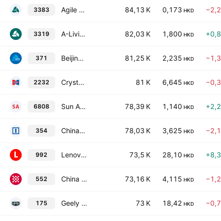
Agile Group Holdings Limited
84,13 K
0,173
−2,
3383
HKD
A-Living Smart City Services Co., Ltd. Class H
82,03 K
1,800
+0,
3319
HKD
Beijing Enterprises Water Group Limited
81,25 K
2,235
−1,
371
HKD
Crystal International Group Limited
81 K
6,645
−0,
2232
HKD
Sun Art Retail Group Limited
78,39 K
1,140
+2,
6808
HKD
Chinasoft International Ltd.
78,03 K
3,625
−2,
354
HKD
Lenovo Group Limited
73,5 K
28,10
+8,
992
HKD
China Communications Services Corp. Ltd. Class H
73,16 K
4,115
−1,
552
HKD
Geely Automobile Holdings Limited
73 K
18,42
−0,
175
HKD