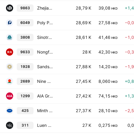
Zhejiang Leapmotor Technology Co., Ltd. Class H
28,79 K
39,08
+1,
9863
HKD
Poly Property Services Co., Ltd. Class H
28,69 K
27,58
−0,
6049
HKD
Sinotruk Hong Kong Ltd.
28,61 K
41,46
−1,
3808
HKD
Nongfu Spring Co., Ltd. Class H
28 K
42,30
−0,
9633
HKD
Sands China Ltd.
27,88 K
14,20
−1,
1928
HKD
Nine Dragons Paper Holdings Ltd.
27,45 K
8,060
+0,
2689
HKD
AIA Group Limited
27,42 K
74,15
+1,
1299
HKD
Minth Group Limited
27,37 K
28,10
−2,
425
HKD
Luen Thai Holdings Limited
27 K
0,275
0,
311
HKD