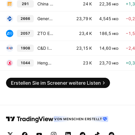
China Resources Beer (Holdings) Co. Ltd.
24 K
22,36
+1,
291
HKD
Genertec Universal Medical Group Company Limited
23,79 K
4,545
−0,
2666
HKD
ZTO Express (Cayman), Inc. Class A
23,4 K
186,5
−1,
2057
HKD
C&D International Investment Group Ltd.
23,15 K
14,60
−2,
1908
HKD
Hengan International Group Co., Ltd.
23 K
23,70
+0,
1044
HKD
Erstellen Sie im Screener weitere Listen
VON MENSCHEN ERSTELLT