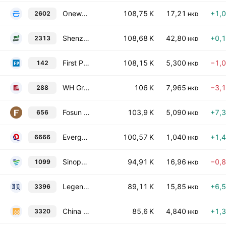
Onewo, Inc. Class H
108,75 K
17,21
+1,
2602
HKD
Shenzhou International Group Holdings Limited
108,68 K
42,80
+0,
2313
HKD
First Pacific Co. Ltd.
108,15 K
5,300
−1,
142
HKD
WH Group Ltd. (HK)
106 K
7,965
−3,
288
HKD
Fosun International Limited
103,9 K
5,090
+7,
656
HKD
Evergrande Property Services Group Ltd.
100,57 K
1,040
+1,
6666
HKD
Sinopharm Group Co., Ltd. Class H
94,91 K
16,96
−0,
1099
HKD
Legend Holdings Corporation Class H
89,11 K
15,85
+6,
3396
HKD
China Resources Pharmaceutical Group Ltd.
85,6 K
4,840
+1,
3320
HKD