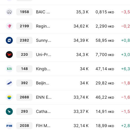
BAIC Motor Corporation Limited Class H
35,3 K
0,815
−3,
1958
HKD
Regina Miracle International (Holdings) Limited
34,62 K
2,290
−0,
2199
HKD
Sunny Optical Technology (Group) Co., Ltd.
34,39 K
58,95
+0,
2382
HKD
Uni-President China Holdings Ltd.
34,3 K
7,700
+3,
220
HKD
Kingboard Holdings Limited
34 K
47,14
+6,
148
HKD
Beijing Enterprises Holdings Limited
34 K
29,82
−1,
392
HKD
ENN Energy Holdings Limited
33,74 K
46,22
−1,
2688
HKD
Cathay Pacific Airways Limited
33,37 K
14,91
−1,
293
HKD
FIH Mobile Limited
32,14 K
18,99
+2,
2038
HKD