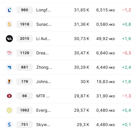
Longfor Group Holdings Ltd.
31,65 K
6,515
−1,
960
HKD
Sunac China Holdings Ltd.
31,36 K
0,580
+0,
1918
HKD
Li Auto, Inc. Class A
30,73 K
49,92
+1,
2015
HKD
Dream International Limited
30,47 K
6,840
−0,
1126
HKD
Zhongsheng Group Holdings Ltd.
30,29 K
4,440
+2,
881
HKD
Johnson Electric Holdings Limited
30 K
19,83
+1,
179
HKD
MTR Corporation Limited
29,87 K
31,90
−1,
66
HKD
Evergreen Products Group Ltd.
29,57 K
0,480
+5,
1962
HKD
Skyworth Group Limited
29,3 K
4,480
+0,
751
HKD