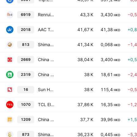
HKD
Renrui Human Resources Technology Holdings Limited
43,3 K
3,430
−0,
6919
HKD
AAC Technologies Holdings Inc.
41,67 K
41,38
+0,
2018
HKD
Shimao Group Holdings Limited
41,34 K
0,068
−1,
813
HKD
China Overseas Property Holdings Limited
38,04 K
3,400
+0,
2669
HKD
China Mengniu Dairy Company Limited
38 K
18,61
−2,
2319
HKD
Sun Hung Kai Properties Limited
38 K
115,4
−0,
16
HKD
TCL Electronics Holdings Limited
37,86 K
16,35
−1,
1070
HKD
China Resources Mixc Lifestyle Services Ltd.
37,7 K
39,96
+1,
1209
HKD
Shimao Services Holdings Limited
36,23 K
0,445
−5,
873
HKD