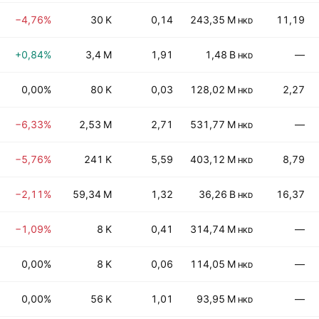
−4,76%
30 K
0,14
243,35 M
11,19
HKD
+0,84%
3,4 M
1,91
1,48 B
—
HKD
0,00%
80 K
0,03
128,02 M
2,27
HKD
−6,33%
2,53 M
2,71
531,77 M
—
HKD
−5,76%
241 K
5,59
403,12 M
8,79
HKD
−2,11%
59,34 M
1,32
36,26 B
16,37
HKD
−1,09%
8 K
0,41
314,74 M
—
HKD
0,00%
8 K
0,06
114,05 M
—
HKD
0,00%
56 K
1,01
93,95 M
—
HKD