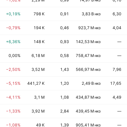
HKD
+0,19%
798 K
0,91
3,83 B
6,30
HKD
−0,79%
194 K
0,46
923,7 M
4,04
HKD
+6,36%
148 K
0,93
142,53 M
—
HKD
0,00%
6,18 M
0,58
758,47 M
—
HKD
−2,50%
3,52 M
1,43
566,97 M
7,96
HKD
−5,15%
441,27 K
1,20
2,49 B
17,65
HKD
−4,11%
3,1 M
1,08
434,87 M
4,49
HKD
−1,33%
3,92 M
2,84
439,45 M
—
HKD
−1,08%
49 K
1,39
905,41 M
—
HKD