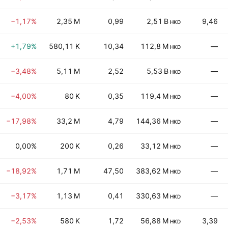
−1,17%
2,35 M
0,99
2,51 B
9,46
HKD
+1,79%
580,11 K
10,34
112,8 M
—
HKD
−3,48%
5,11 M
2,52
5,53 B
—
HKD
−4,00%
80 K
0,35
119,4 M
—
HKD
−17,98%
33,2 M
4,79
144,36 M
—
HKD
0,00%
200 K
0,26
33,12 M
—
HKD
−18,92%
1,71 M
47,50
383,62 M
—
HKD
−3,17%
1,13 M
0,41
330,63 M
—
HKD
−2,53%
580 K
1,72
56,88 M
3,39
HKD