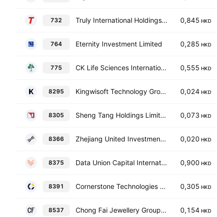
Truly International Holdings Limited
0,845
732
HKD
Eternity Investment Limited
0,285
764
HKD
CK Life Sciences International (Holdings), Inc.
0,555
775
HKD
Kingwisoft Technology Group Company Limited
0,024
8295
HKD
Sheng Tang Holdings Limited
0,073
8305
HKD
Zhejiang United Investment Holdings Group Limit ed
0,020
8366
HKD
Data Union Capital International Holdings Group Limited
0,900
8375
HKD
Cornerstone Technologies Holdings Limited
0,305
8391
HKD
Chong Fai Jewellery Group Holdings Company Limited
0,154
8537
HKD