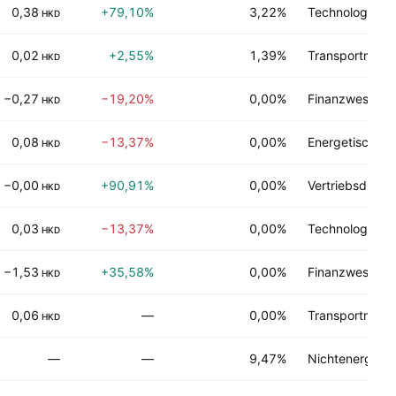
0,38
+79,10%
3,22%
Technologie Di
HKD
0,02
+2,55%
1,39%
Transportmittel
HKD
−0,27
−19,20%
0,00%
Finanzwesen
HKD
0,08
−13,37%
0,00%
Energetische M
HKD
−0,00
+90,91%
0,00%
Vertriebsdienst
HKD
0,03
−13,37%
0,00%
Technologie Di
HKD
−1,53
+35,58%
0,00%
Finanzwesen
HKD
0,06
—
0,00%
Transportmittel
HKD
—
—
9,47%
Nichtenergetis