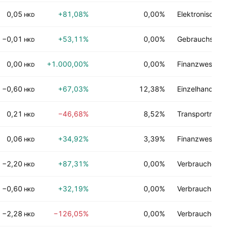
0,05
+81,08%
0,00%
Elektronische 
HKD
−0,01
+53,11%
0,00%
Gebrauchsgüte
HKD
0,00
+1.000,00%
0,00%
Finanzwesen
HKD
−0,60
+67,03%
12,38%
Einzelhandel
HKD
0,21
−46,68%
8,52%
Transportmittel
HKD
0,06
+34,92%
3,39%
Finanzwesen
HKD
−2,20
+87,31%
0,00%
Verbraucherdie
HKD
−0,60
+32,19%
0,00%
Verbrauchsgüt
HKD
−2,28
−126,05%
0,00%
Verbraucherdie
HKD