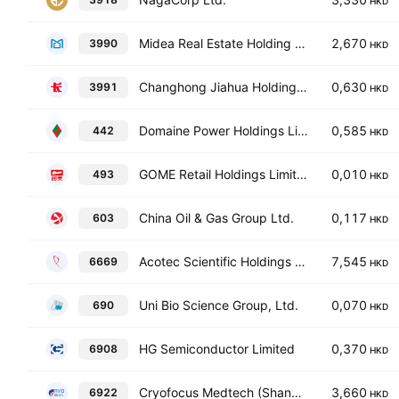
HKD
Midea Real Estate Holding Limited
2,670
3990
HKD
Changhong Jiahua Holdings Ltd.
0,630
3991
HKD
Domaine Power Holdings Limited
0,585
442
HKD
GOME Retail Holdings Limited
0,010
493
HKD
China Oil & Gas Group Ltd.
0,117
603
HKD
Acotec Scientific Holdings Limited
7,545
6669
HKD
Uni Bio Science Group, Ltd.
0,070
690
HKD
HG Semiconductor Limited
0,370
6908
HKD
Cryofocus Medtech (Shanghai) Co. Ltd. Class H
3,660
6922
HKD