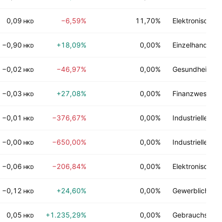
0,09
−6,59%
11,70%
Elektronische 
HKD
−0,90
+18,09%
0,00%
Einzelhandel
HKD
−0,02
−46,97%
0,00%
Gesundheitstec
HKD
−0,03
+27,08%
0,00%
Finanzwesen
HKD
−0,01
−376,67%
0,00%
Industrielle Di
HKD
−0,00
−650,00%
0,00%
Industrielle Di
HKD
−0,06
−206,84%
0,00%
Elektronische 
HKD
−0,12
+24,60%
0,00%
Gewerbliche Di
HKD
0,05
+1.235,29%
0,00%
Gebrauchsgüte
HKD