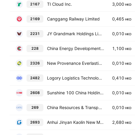
TI Cloud Inc.
3,000
2167
HKD
Canggang Railway Limited
0,465
2169
HKD
JY Grandmark Holdings Limited
0,010
2231
HKD
China Energy Development Holdings Limited
1,100
228
HKD
New Provenance Everlasting Holdings Limited
0,010
2326
HKD
Logory Logistics Technology Co. Ltd. Class H
0,410
2482
HKD
Sunshine 100 China Holdings Ltd.
0,010
2608
HKD
China Resources & Transportation Group Ltd.
0,010
269
HKD
Anhui Jinyan Kaolin New Materials Co., Ltd. Class H
2,680
2693
HKD