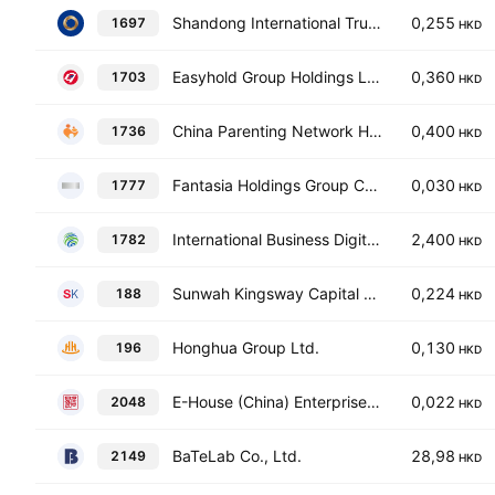
Shandong International Trust Co. Ltd. Class H
0,255
1697
HKD
Easyhold Group Holdings Limited
0,360
1703
HKD
China Parenting Network Holdings Limited
0,400
1736
HKD
Fantasia Holdings Group Co. Ltd.
0,030
1777
HKD
International Business Digital Technology Limited
2,400
1782
HKD
Sunwah Kingsway Capital Holdings Limited
0,224
188
HKD
Honghua Group Ltd.
0,130
196
HKD
E-House (China) Enterprise Holdings Limited
0,022
2048
HKD
BaTeLab Co., Ltd.
28,98
2149
HKD