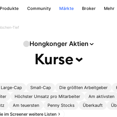
Produkte
Community
Märkte
Broker
Mehr
ochen-Tief
Hongkonger
Aktien
Kurse
Large-Cap
Small-Cap
Die größten Arbeitgeber
iter
Höchster Umsatz pro Mitarbeiter
Am aktivsten
tz
Am teuersten
Penny Stocks
Überkauft
Üb
Sie im Screener weitere Listen