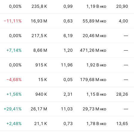
0,00%
235,8 K
0,99
1,19 B
20,90
HKD
−11,11%
16,93 M
0,63
55,89 M
4,00
HKD
0,00%
217,5 K
6,19
20,46 M
—
HKD
+7,14%
8,66 M
1,20
471,26 M
—
HKD
0,00%
915 K
11,96
1,92 B
—
HKD
−4,68%
15 K
0,05
179,68 M
—
HKD
+1,56%
940 K
2,31
1,15 B
28,26
HKD
+29,41%
26,17 M
11,03
29,73 M
—
HKD
+2,48%
21,1 K
0,73
1,78 B
13,65
HKD