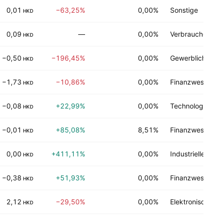
0,01
−63,25%
0,00%
Sonstige
HKD
0,09
—
0,00%
Verbraucherdie
HKD
−0,50
−196,45%
0,00%
Gewerbliche Di
HKD
−1,73
−10,86%
0,00%
Finanzwesen
HKD
−0,08
+22,99%
0,00%
Technologie Di
HKD
−0,01
+85,08%
8,51%
Finanzwesen
HKD
0,00
+411,11%
0,00%
Industrielle Di
HKD
−0,38
+51,93%
0,00%
Finanzwesen
HKD
2,12
−29,50%
0,00%
Elektronische 
HKD