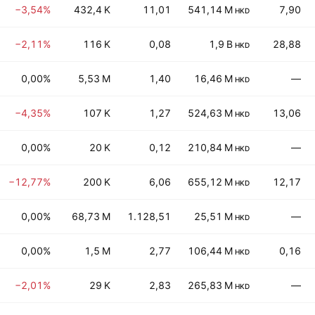
−3,54%
432,4 K
11,01
541,14 M
7,90
HKD
−2,11%
116 K
0,08
1,9 B
28,88
HKD
0,00%
5,53 M
1,40
16,46 M
—
HKD
−4,35%
107 K
1,27
524,63 M
13,06
HKD
0,00%
20 K
0,12
210,84 M
—
HKD
−12,77%
200 K
6,06
655,12 M
12,17
HKD
0,00%
68,73 M
1.128,51
25,51 M
—
HKD
0,00%
1,5 M
2,77
106,44 M
0,16
HKD
−2,01%
29 K
2,83
265,83 M
—
HKD