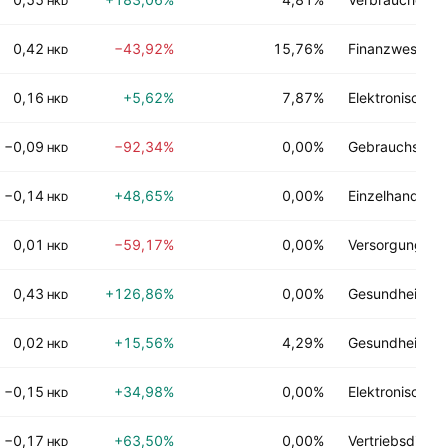
HKD
0,42
−43,92%
15,76%
Finanzwesen
HKD
0,16
+5,62%
7,87%
Elektronische 
HKD
−0,09
−92,34%
0,00%
Gebrauchsgüte
HKD
−0,14
+48,65%
0,00%
Einzelhandel
HKD
0,01
−59,17%
0,00%
Versorgungsein
HKD
0,43
+126,86%
0,00%
Gesundheitstec
HKD
0,02
+15,56%
4,29%
Gesundheitstec
HKD
−0,15
+34,98%
0,00%
Elektronische 
HKD
−0,17
+63,50%
0,00%
Vertriebsdienst
HKD