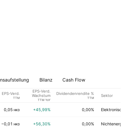
saufstellung
Bilanz
Cash Flow
EPS‑Verd.
EPS‑Verd.
Dividendenrendite %
Sektor
Wachstum
TTM
TTM
TTM YoY
0,05
+45,99%
0,00%
Elektronische 
HKD
−0,01
+56,30%
0,00%
Nichtenergetis
HKD