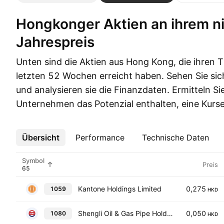
Hongkonger Aktien an ihrem niedrigsten
Jahrespreis
Unten sind die Aktien aus Hong Kong, die ihren T
letzten 52 Wochen erreicht haben. Sehen Sie sich
und analysieren sie die Finanzdaten. Ermitteln Si
Unternehmen das Potenzial enthalten, eine Kurse
Übersicht
Mehr
Performance
Technische Daten
Symbol
Preis
Kantone Holdings Limited
0,275
1059
HKD
Shengli Oil & Gas Pipe Holdings Ltd.
0,050
1080
HKD