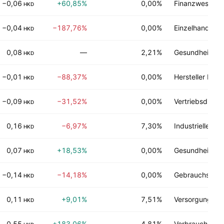
−0,06
+60,85%
0,00%
Finanzwesen
HKD
−0,04
−187,76%
0,00%
Einzelhandel
HKD
0,08
—
2,21%
Gesundheitswe
HKD
−0,01
−88,37%
0,00%
Hersteller Prod
HKD
−0,09
−31,52%
0,00%
Vertriebsdienst
HKD
0,16
−6,97%
7,30%
Industrielle Di
HKD
0,07
+18,53%
0,00%
Gesundheitswe
HKD
−0,14
−14,18%
0,00%
Gebrauchsgüte
HKD
0,11
+9,01%
7,51%
Versorgungsein
HKD
0,55
+183,06%
4,81%
Verbraucherdie