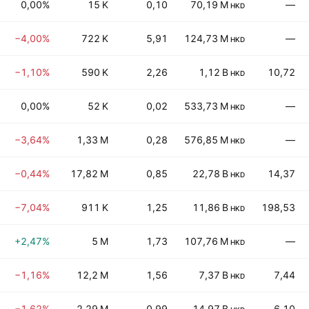
0,00%
15 K
0,10
70,19 M
—
HKD
−4,00%
722 K
5,91
124,73 M
—
HKD
−1,10%
590 K
2,26
1,12 B
10,72
HKD
0,00%
52 K
0,02
533,73 M
—
HKD
−3,64%
1,33 M
0,28
576,85 M
—
HKD
−0,44%
17,82 M
0,85
22,78 B
14,37
HKD
−7,04%
911 K
1,25
11,86 B
198,53
HKD
+2,47%
5 M
1,73
107,76 M
—
HKD
−1,16%
12,2 M
1,56
7,37 B
7,44
HKD
−1,62%
2,29 M
0,99
14,97 B
6,10