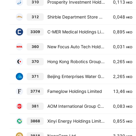
Prosperity Investment Holdings Ltd.
0,113
310
HKD
Shirble Department Store Holdings (China) Ltd.
0,048
312
HKD
C-MER Medical Holdings Limited
0,895
3309
HKD
New Focus Auto Tech Holdings Limited
0,031
360
HKD
Hong Kong Robotics Group Holding Limited
0,265
370
HKD
Beijing Enterprises Water Group Limited
2,265
371
HKD
Fameglow Holdings Limited
13,46
3774
HKD
AOM International Group Company Limited
0,083
381
HKD
Xinyi Energy Holdings Limited
0,855
3868
HKD
NagaCorp Ltd.
3,330
3918