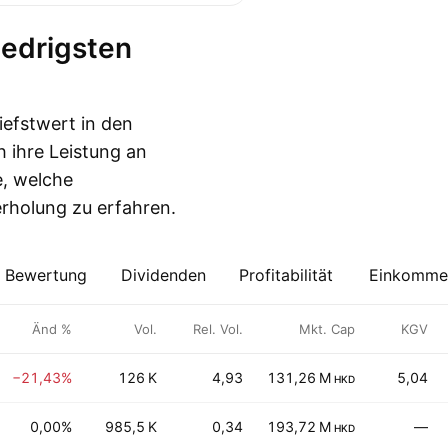
iefstwert in den
 ihre Leistung an
e, welche
rholung zu erfahren.
Bewertung
Dividenden
Profitabilität
Einkommen
Änd %
Vol.
Rel. Vol.
Mkt. Cap
KGV
−21,43%
126 K
4,93
131,26 M
5,04
HKD
0,00%
985,5 K
0,34
193,72 M
—
HKD