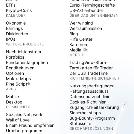
ETFs
Eurex-Termingeschäfte
Krypto-Coins
US-Aktienbündel
KALENDER
ÜBER DAS UNTERNEHMEN
Ökonomie
Wer wir sind
Earnings
Weltraummission
Dividenden
Blog
IPOs
Hilfe Center
WEITERE PRODUKTE
Karrieren
Media Kit
Nachrichtenstrom
MERCH
Portfolios
Fundamentalgraphen
TradingView-Store
Renditekurven
Tarotkarten für Trader
Optionen
Der C63 TradeTime
Makro-Maps
RICHTLINIEN & SICHERHEIT
Pine Script®
Nutzungsbedingungen
APPS
Haftungsausschluss
Mobile
Datenschutzrichtlinie
Desktop
Cookies-Richtlinien
COMMUNITY
Zugänglichkeitserklärung
Sicherheitstipps
Soziales Netzwerk
Bug-Bounty-Programm
Wall of Love
Statusseite
Einem Freund empfehlen
GESCHÄFTSLÖSUNGEN
Urheberprogramm