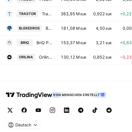
Trastor Real Estate Investment Company S.A.
363,95 M
0,922
+0,2
TRASTOR
EUR
EUR
Ble Kedros REIC SA
181,08 M
4,50
0,0
BLEKEDROS
EUR
EUR
BriQ Properties Real Estate Investment Company
153,37 M
3,21
+0,6
BRIQ
EUR
EUR
Orilina Properties Real Estate Investment Company
130,12 M
0,852
−0,2
ORILINA
EUR
EUR
VON MENSCHEN ERSTELLT
Deutsch