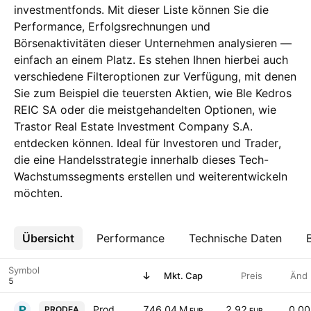
investmentfonds. Mit dieser Liste können Sie die
Performance, Erfolgsrechnungen und
Börsenaktivitäten dieser Unternehmen analysieren —
einfach an einem Platz. Es stehen Ihnen hierbei auch
verschiedene Filteroptionen zur Verfügung, mit denen
Sie zum Beispiel die teuersten Aktien, wie Ble Kedros
REIC SA oder die meistgehandelten Optionen, wie
Trastor Real Estate Investment Company S.A.
entdecken können. Ideal für Investoren und Trader,
die eine Handelsstrategie innerhalb dieses Tech-
Wachstumssegments erstellen und weiterentwickeln
möchten.
Übersicht
Mehr
Performance
Technische Daten
Symbol
Mkt. Cap
Preis
Änd
Prodea Real Estate Investment Co. SA
746,04 M
2,92
0,0
PRODEA
EUR
EUR