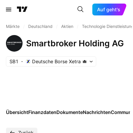
Auf geht's
Märkte
/
Deutschland
/
Aktien
/
Technologie Dienstleistun
Smartbroker Holding AG
SB1
Deutsche Borse Xetra
Übersicht
Finanzdaten
Dokumente
Nachrichten
Communi
Zurück