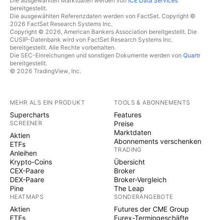
Die ausgewählten Marktdaten werden von
ICE Data Services
bereitgestellt.
Die ausgewählten Referenzdaten werden von FactSet. Copyright ©
2026 FactSet Research Systems Inc.
Copyright © 2026, American Bankers Association bereitgestellt. Die
CUSIP-Datenbank wird von FactSet Research Systems Inc.
bereitgestellt. Alle Rechte vorbehalten.
Die SEC-Einreichungen und sonstigen Dokumente werden von
Quartr
bereitgestellt.
© 2026 TradingView, Inc.
MEHR ALS EIN PRODUKT
TOOLS & ABONNEMENTS
Supercharts
Features
SCREENER
Preise
Marktdaten
Aktien
Abonnements verschenken
ETFs
TRADING
Anleihen
Krypto-Coins
Übersicht
CEX-Paare
Broker
DEX-Paare
Broker-Vergleich
Pine
The Leap
HEATMAPS
SONDERANGEBOTE
Aktien
Futures der CME Group
ETFs
Eurex-Termingeschäfte