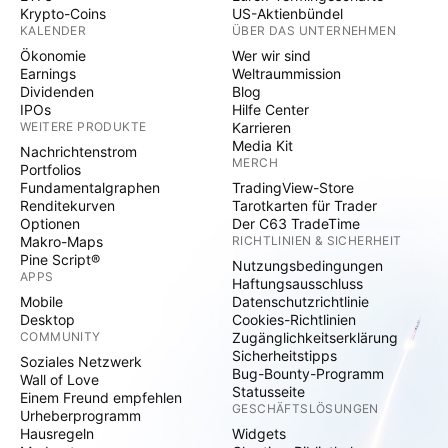
Krypto-Coins
US-Aktienbündel
KALENDER
ÜBER DAS UNTERNEHMEN
Ökonomie
Wer wir sind
Earnings
Weltraummission
Dividenden
Blog
IPOs
Hilfe Center
WEITERE PRODUKTE
Karrieren
Media Kit
Nachrichtenstrom
MERCH
Portfolios
Fundamentalgraphen
TradingView-Store
Renditekurven
Tarotkarten für Trader
Optionen
Der C63 TradeTime
Makro-Maps
RICHTLINIEN & SICHERHEIT
Pine Script®
Nutzungsbedingungen
APPS
Haftungsausschluss
Mobile
Datenschutzrichtlinie
Desktop
Cookies-Richtlinien
COMMUNITY
Zugänglichkeitserklärung
Sicherheitstipps
Soziales Netzwerk
Bug-Bounty-Programm
Wall of Love
Statusseite
Einem Freund empfehlen
GESCHÄFTSLÖSUNGEN
Urheberprogramm
Hausregeln
Widgets