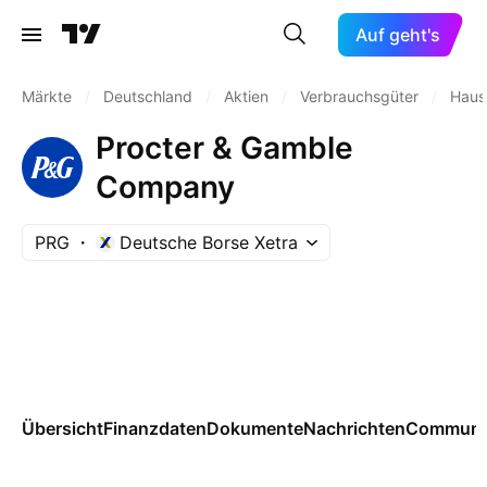
Auf geht's
Märkte
/
Deutschland
/
Aktien
/
Verbrauchsgüter
/
Haush
Procter & Gamble
Company
PRG
Deutsche Borse Xetra
Übersicht
Finanzdaten
Dokumente
Nachrichten
Communi