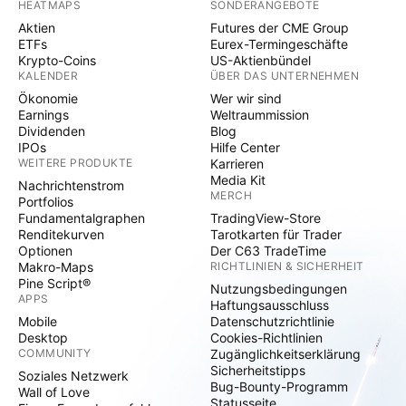
HEATMAPS
SONDERANGEBOTE
Aktien
Futures der CME Group
ETFs
Eurex-Termingeschäfte
Krypto-Coins
US-Aktienbündel
KALENDER
ÜBER DAS UNTERNEHMEN
Ökonomie
Wer wir sind
Earnings
Weltraummission
Dividenden
Blog
IPOs
Hilfe Center
WEITERE PRODUKTE
Karrieren
Media Kit
Nachrichtenstrom
MERCH
Portfolios
Fundamentalgraphen
TradingView-Store
Renditekurven
Tarotkarten für Trader
Optionen
Der C63 TradeTime
Makro-Maps
RICHTLINIEN & SICHERHEIT
Pine Script®
Nutzungsbedingungen
APPS
Haftungsausschluss
Mobile
Datenschutzrichtlinie
Desktop
Cookies-Richtlinien
COMMUNITY
Zugänglichkeitserklärung
Sicherheitstipps
Soziales Netzwerk
Bug-Bounty-Programm
Wall of Love
Statusseite