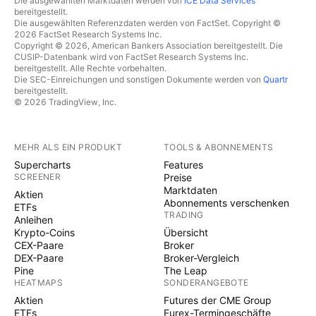
Die ausgewählten Marktdaten werden von
ICE Data Services
bereitgestellt.
Die ausgewählten Referenzdaten werden von FactSet. Copyright ©
2026 FactSet Research Systems Inc.
Copyright © 2026, American Bankers Association bereitgestellt. Die
CUSIP-Datenbank wird von FactSet Research Systems Inc.
bereitgestellt. Alle Rechte vorbehalten.
Die SEC-Einreichungen und sonstigen Dokumente werden von
Quartr
bereitgestellt.
© 2026 TradingView, Inc.
MEHR ALS EIN PRODUKT
TOOLS & ABONNEMENTS
Supercharts
Features
SCREENER
Preise
Marktdaten
Aktien
Abonnements verschenken
ETFs
TRADING
Anleihen
Krypto-Coins
Übersicht
CEX-Paare
Broker
DEX-Paare
Broker-Vergleich
Pine
The Leap
HEATMAPS
SONDERANGEBOTE
Aktien
Futures der CME Group
ETFs
Eurex-Termingeschäfte