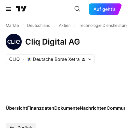
Auf geht's
Märkte
/
Deutschland
/
Aktien
/
Technologie Dienstleistun
Cliq Digital AG
CLIQ
Deutsche Borse Xetra
Übersicht
Finanzdaten
Dokumente
Nachrichten
Communi
Zurück