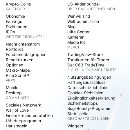
Krypto-Coins
US-Aktienbündel
KALENDER
ÜBER DAS UNTERNEHMEN
Ökonomie
Wer wir sind
Earnings
Weltraummission
Dividenden
Blog
IPOs
Hilfe Center
WEITERE PRODUKTE
Karrieren
Media Kit
Nachrichtenstrom
MERCH
Portfolios
Fundamentalgraphen
TradingView-Store
Renditekurven
Tarotkarten für Trader
Optionen
Der C63 TradeTime
Makro-Maps
RICHTLINIEN & SICHERHEIT
Pine Script®
Nutzungsbedingungen
APPS
Haftungsausschluss
Mobile
Datenschutzrichtlinie
Desktop
Cookies-Richtlinien
COMMUNITY
Zugänglichkeitserklärung
Sicherheitstipps
Soziales Netzwerk
Bug-Bounty-Programm
Wall of Love
Statusseite
Einem Freund empfehlen
GESCHÄFTSLÖSUNGEN
Urheberprogramm
Hausregeln
Widgets