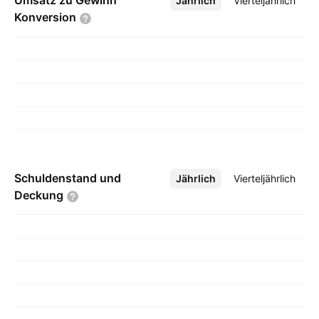
Umsatz zu Gewinn
Jährlich
Mehr
Vierteljährlich
Konversion
Schuldenstand und
Jährlich
Mehr
Vierteljährlich
Deckung