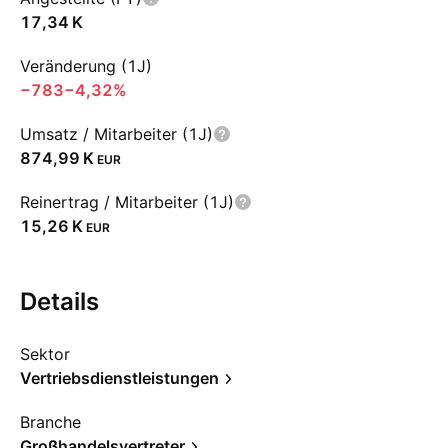
‪17,34 K‬
Veränderung (1J)
−783
−4,32%
Umsatz / Mitarbeiter (1J)
‪874,99 K‬
EUR
Reinertrag / Mitarbeiter (1J)
‪15,26 K‬
EUR
Details
Sektor
Vertriebsdienstleistungen
Branche
Großhandelsvertreter