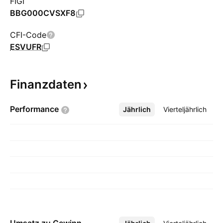
FIGI
BBG000CVSXF8
CFI-Code
ESVUFR
Finanzdaten
Performance
Jährlich
Mehr
Vierteljährlich