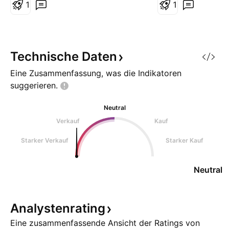
bestätigen und die 72€ Marke
1
1
hält nicht, dann wären die Ziele,
Schulter bei 67€ und Kopf bei
61€. Bei Marke 61€ ist noch ein
offener Gap von Ja
Technische
Daten
Eine Zusammenfassung, was die Indikatoren
suggerieren.
Neutral
Verkauf
Kauf
Starker Verkauf
Starker Kauf
Neutral
Analystenrating
Eine zusammenfassende Ansicht der Ratings von