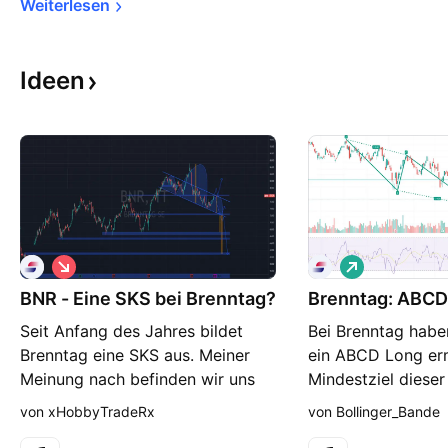
Weiterlesen
Ideen
S
L
h
o
BNR - Eine SKS bei Brenntag?
o
Brenntag: ABCD
n
r
g
Seit Anfang des Jahres bildet
Bei Brenntag haben
t
Brenntag eine SKS aus. Meiner
ein ABCD Long erm
Meinung nach befinden wir uns
Mindestziel dieser
grade bei der Ausführung von der
wie immer im Char
von xHobbyTradeRx
von Bollinger_Bande
zweiten Schulter. Sollte sich das