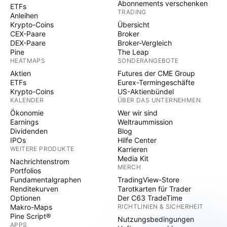
Abonnements verschenken
ETFs
TRADING
Anleihen
Krypto-Coins
Übersicht
CEX-Paare
Broker
DEX-Paare
Broker-Vergleich
Pine
The Leap
HEATMAPS
SONDERANGEBOTE
Aktien
Futures der CME Group
ETFs
Eurex-Termingeschäfte
Krypto-Coins
US-Aktienbündel
KALENDER
ÜBER DAS UNTERNEHMEN
Ökonomie
Wer wir sind
Earnings
Weltraummission
Dividenden
Blog
IPOs
Hilfe Center
WEITERE PRODUKTE
Karrieren
Media Kit
Nachrichtenstrom
MERCH
Portfolios
Fundamentalgraphen
TradingView-Store
Renditekurven
Tarotkarten für Trader
Optionen
Der C63 TradeTime
Makro-Maps
RICHTLINIEN & SICHERHEIT
Pine Script®
Nutzungsbedingungen
APPS