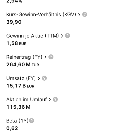
2,94%
Kurs-Gewinn-Verhältnis (KGV)
39,90
Gewinn je Aktie (TTM)
1,58
EUR
Reinertrag (FY)
‪264,60 M‬
EUR
Umsatz (FY)
‪15,17 B‬
EUR
Aktien im Umlauf
‪115,36 M‬
Beta (1Y)
0,62