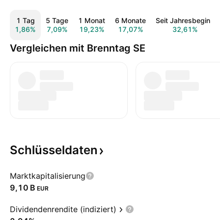
1 Tag
5 Tage
1 Monat
6 Monate
Seit Jahresbeginn
1,86%
7,09%
19,23%
17,07%
32,61%
Vergleichen mit Brenntag SE
Schlüsseldaten
Marktkapitalisierung
‪9,10 B‬
EUR
Dividendenrendite (indiziert)