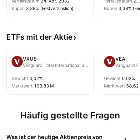
Verfallsdatum
24. Apr. 2032
Verfallsdatum
2. 
Kupon
3,88% (Festverzinslich)
Kupon
3,38% (Fes
ETFs mit der
Aktie
VXUS
VEA
Vanguard Total International Stock ETF
Gewicht
0,02%
Gewicht
0,02%
Marktwert
‪103,83 M‬
Marktwert
‪68,62 
Häufig gestellte Fragen
Was ist der heutige Aktienpreis von