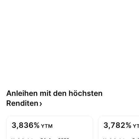
Anleihen mit den höchsten
Renditen
3,836%
3,782%
YTM
Y