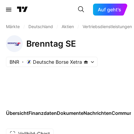
Auf geht's
Märkte
/
Deutschland
/
Aktien
/
Vertriebsdienstleistungen
Brenntag SE
BNR
Deutsche Borse Xetra
Übersicht
Finanzdaten
Dokumente
Nachrichten
Communi
Vollbild-Chart