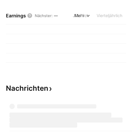
Earnings
Jährlich
Mehr
Vierteljährlich
Nächster
:
—
Nachrichten