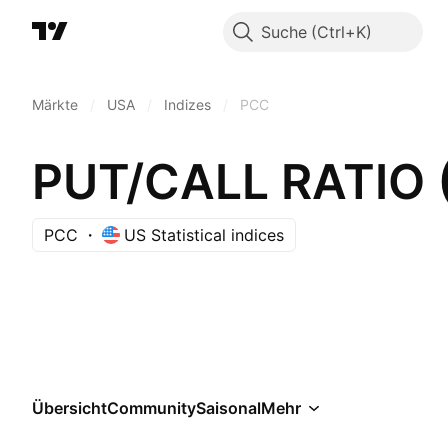
Suche
Märkte
/
USA
/
Indizes
/
PCC
PUT/CALL RATIO 
PCC
US Statistical indices
Übersicht
Community
Saisonal
Mehr