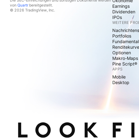
Die SEC-Einreichungen und sonstigen Dokumente werden
Ökonomie
von
Quartr
bereitgestellt.
Earnings
© 2026 TradingView, Inc.
Dividenden
IPOs
WEITERE PR
Nachrichten
Portfolios
Fundamental
Renditekurv
Optionen
Makro-Maps
Pine Script®
APPS
Mobile
Desktop