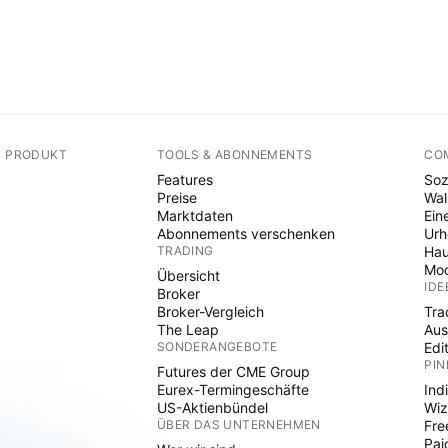
N PRODUKT
TOOLS & ABONNEMENTS
CO
Features
Soz
Preise
Wal
Marktdaten
Ein
Abonnements verschenken
Ur
TRADING
Hau
Mod
Übersicht
IDE
Broker
Broker-Vergleich
Tra
The Leap
Aus
SONDERANGEBOTE
Edi
PIN
Futures der CME Group
Eurex-Termingeschäfte
Ind
US-Aktienbündel
Wiz
ÜBER DAS UNTERNEHMEN
Fre
Pai