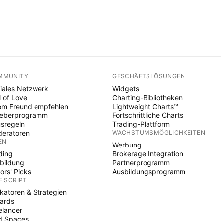
MMUNITY
GESCHÄFTSLÖSUNGEN
iales Netzwerk
Widgets
l of Love
Charting-Bibliotheken
em Freund empfehlen
Lightweight Charts™
heberprogramm
Fortschrittliche Charts
sregeln
Trading-Plattform
eratoren
WACHSTUMSMÖGLICHKEITEN
EN
Werbung
ding
Brokerage Integration
bildung
Partnerprogramm
tors' Picks
Ausbildungsprogramm
E SCRIPT
ikatoren & Strategien
ards
elancer
d Spaces