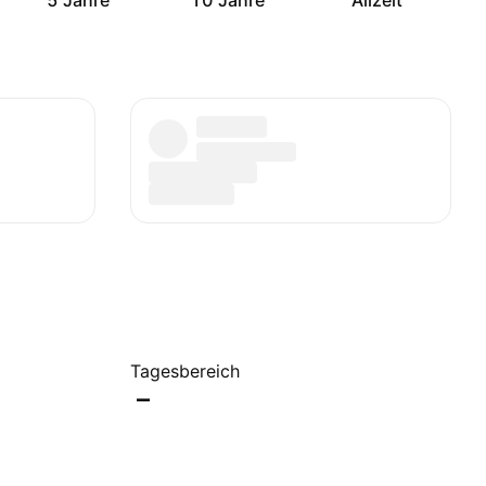
5 Jahre
10 Jahre
Allzeit
Tagesbereich
–