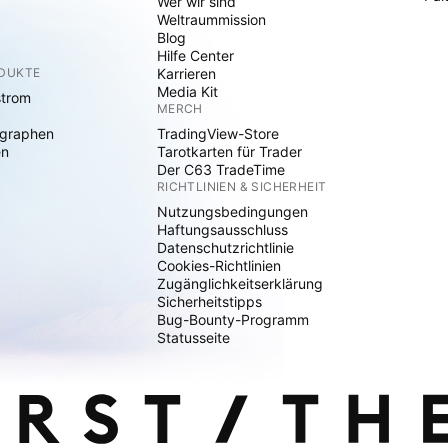
Wer wir sind
Weltraummission
Blog
Hilfe Center
ODUKTE
Karrieren
Media Kit
strom
MERCH
graphen
TradingView-Store
en
Tarotkarten für Trader
Der C63 TradeTime
RICHTLINIEN & SICHERHEIT
Nutzungsbedingungen
Haftungsausschluss
Datenschutzrichtlinie
Cookies-Richtlinien
Zugänglichkeitserklärung
Sicherheitstipps
Bug-Bounty-Programm
Statusseite