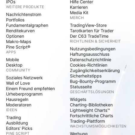
IPOs
Hilfe Center
WEITERE PRODUKTE
Karrieren
Media Kit
Nachrichtenstrom
MERCH
Portfolios
Fundamentalgraphen
TradingView-Store
Renditekurven
Tarotkarten für Trader
Optionen
Der C63 TradeTime
Makro-Maps
RICHTLINIEN & SICHERHEIT
Pine Script®
Nutzungsbedingungen
APPS
Haftungsausschluss
Mobile
Datenschutzrichtlinie
Desktop
Cookies-Richtlinien
COMMUNITY
Zugänglichkeitserklärung
Sicherheitstipps
Soziales Netzwerk
Bug-Bounty-Programm
Wall of Love
Statusseite
Einem Freund empfehlen
GESCHÄFTSLÖSUNGEN
Urheberprogramm
Hausregeln
Widgets
Moderatoren
Charting-Bibliotheken
IDEEN
Lightweight Charts™
Fortschrittliche Charts
Trading
Trading-Plattform
Ausbildung
WACHSTUMSMÖGLICHKEITEN
Editors' Picks
PINE SCRIPT
Werbung