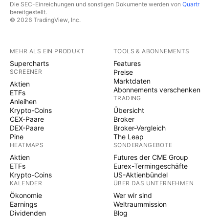
Die SEC-Einreichungen und sonstigen Dokumente werden von
Quartr
bereitgestellt.
© 2026 TradingView, Inc.
MEHR ALS EIN PRODUKT
TOOLS & ABONNEMENTS
Supercharts
Features
SCREENER
Preise
Marktdaten
Aktien
Abonnements verschenken
ETFs
TRADING
Anleihen
Krypto-Coins
Übersicht
CEX-Paare
Broker
DEX-Paare
Broker-Vergleich
Pine
The Leap
HEATMAPS
SONDERANGEBOTE
Aktien
Futures der CME Group
ETFs
Eurex-Termingeschäfte
Krypto-Coins
US-Aktienbündel
KALENDER
ÜBER DAS UNTERNEHMEN
Ökonomie
Wer wir sind
Earnings
Weltraummission
Dividenden
Blog