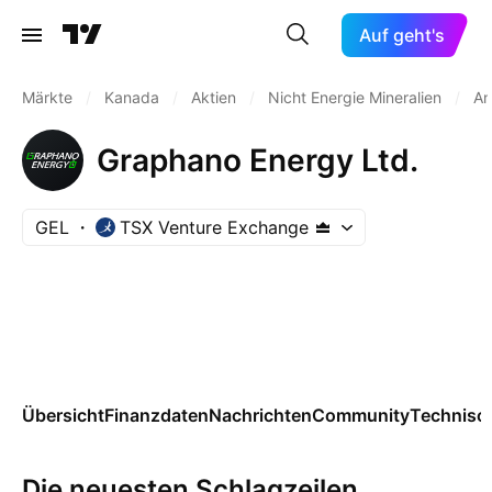
Auf geht's
Märkte
/
Kanada
/
Aktien
/
Nicht Energie Mineralien
/
An
Graphano Energy Ltd.
GEL
TSX Venture Exchange
Übersicht
Finanzdaten
Nachrichten
Community
Technisc
Die neuesten Schlagzeilen