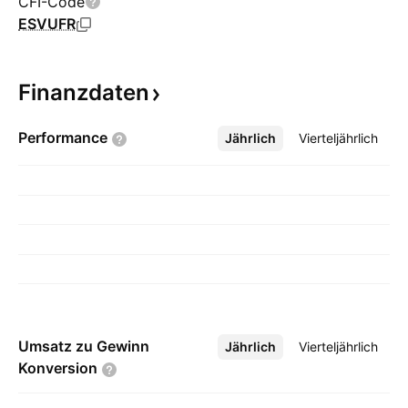
CFI-Code
ESVUFR
Finanzdaten
Performance
Jährlich
Mehr
Vierteljährlich
Umsatz zu Gewinn
Jährlich
Mehr
Vierteljährlich
Konversion