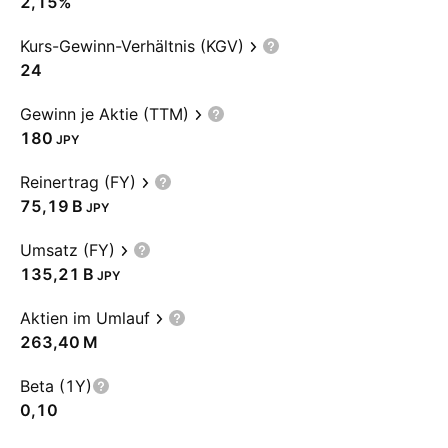
2,15%
Kurs-Gewinn-Verhältnis (KGV)
24
Gewinn je Aktie (TTM)
180
JPY
Reinertrag (FY)
‪75,19 B‬
JPY
Umsatz (FY)
‪135,21 B‬
JPY
Aktien im Umlauf
‪263,40 M‬
Beta (1Y)
0,10