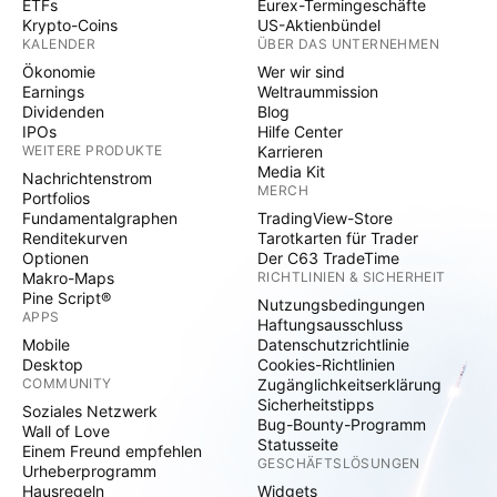
ETFs
Eurex-Termingeschäfte
Krypto-Coins
US-Aktienbündel
KALENDER
ÜBER DAS UNTERNEHMEN
Ökonomie
Wer wir sind
Earnings
Weltraummission
Dividenden
Blog
IPOs
Hilfe Center
WEITERE PRODUKTE
Karrieren
Media Kit
Nachrichtenstrom
MERCH
Portfolios
Fundamentalgraphen
TradingView-Store
Renditekurven
Tarotkarten für Trader
Optionen
Der C63 TradeTime
Makro-Maps
RICHTLINIEN & SICHERHEIT
Pine Script®
Nutzungsbedingungen
APPS
Haftungsausschluss
Mobile
Datenschutzrichtlinie
Desktop
Cookies-Richtlinien
COMMUNITY
Zugänglichkeitserklärung
Sicherheitstipps
Soziales Netzwerk
Bug-Bounty-Programm
Wall of Love
Statusseite
Einem Freund empfehlen
GESCHÄFTSLÖSUNGEN
Urheberprogramm
Hausregeln
Widgets