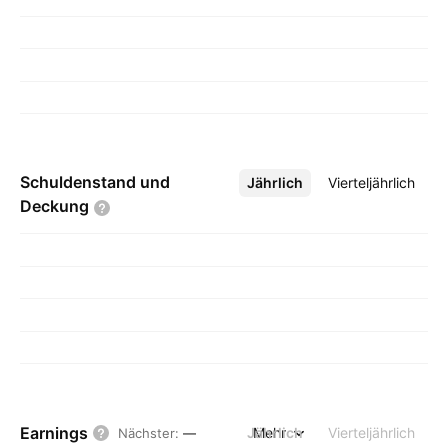
Schuldenstand und
Jährlich
Mehr
Vierteljährlich
Deckung
Earnings
Jährlich
Mehr
Vierteljährlich
Nächster
:
—