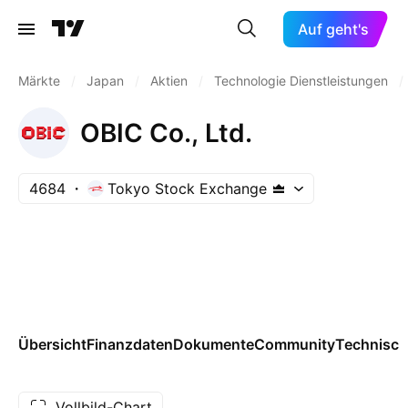
Auf geht's
Märkte
/
Japan
/
Aktien
/
Technologie Dienstleistungen
/
OBIC Co., Ltd.
4684
Tokyo Stock Exchange
Übersicht
Finanzdaten
Dokumente
Community
Technisch
Vollbild-Chart