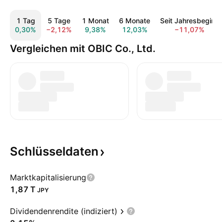
1 Tag
5 Tage
1 Monat
6 Monate
Seit Jahresbeginn
0,30%
−2,12%
9,38%
12,03%
−11,07%
Vergleichen mit OBIC Co., Ltd.
Schlüsseldaten
Marktkapitalisierung
‪1,87 T‬
JPY
Dividendenrendite (indiziert)